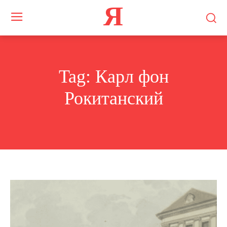
Я
Tag:
Карл фон
Рокитанский