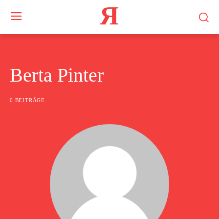
Я
Berta Pinter
0 BEITRÄGE