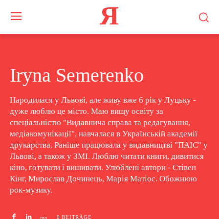
Я
Iryna Semerenko
Народилася у Львові, але живу вже 6 рік у Луцьку -
дуже люблю це місто. Маю вищу освіту за
спеціальністю "Видавнича справа та редагування,
медіакомунікації", навчалася в Українській академії
друкарства. Раніше працювала у видавництві "ПАІС" у
Львові, а також у ЗМІ. Люблю читати книги, дивитися
кіно, готувати і вишивати. Улюблені автори - Стівен
Кінг, Мирослав Дочинець, Марія Матіос. Обожнюю
рок-музику.
0 BEITRÄGE