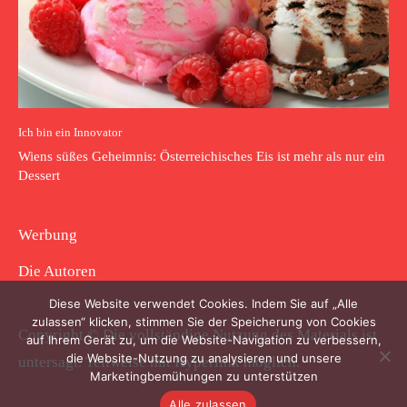
Ich bin ein Innovator
Wiens süßes Geheimnis: Österreichisches Eis ist mehr als nur ein
Dessert
Werbung
Die Autoren
Diese Website verwendet Cookies. Indem Sie auf „Alle
zulassen“ klicken, stimmen Sie der Speicherung von Cookies
Copyright © Die vollständige Nutzung des Materials ist
auf Ihrem Gerät zu, um die Website-Navigation zu verbessern,
die Website-Nutzung zu analysieren und unsere
untersagt. Teilweise mit Hyperlink möglich.
Marketingbemühungen zu unterstützen
Alle zulassen