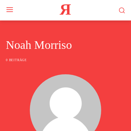
Я
Noah Morriso
0 BEITRÄGE