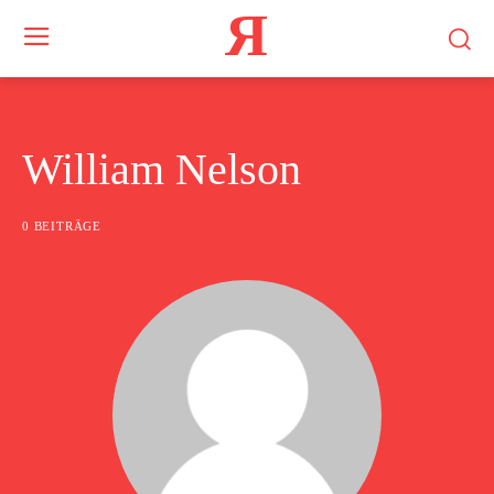
Я
William Nelson
0 BEITRÄGE