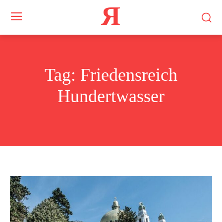
Я
Tag:
Friedensreich
Hundertwasser