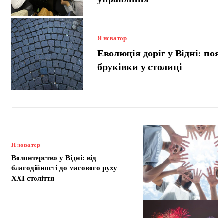
Я новатор
Еволюція доріг у Відні: по
бруківки у столиці
Я новатор
Волонтерство у Відні: від
благодійності до масового руху
XXI століття