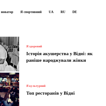
 новатор
Я спортивний
UA
RU
DE
Я здоровий
Історія акушерства у Відні: як
раніше народжували жінки
Я культурний
Топ ресторанів у Відні