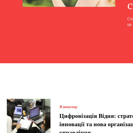
с
Ст
це.
Я новатор
Цифровізація Відня: страте
інновації та нова організа
управління