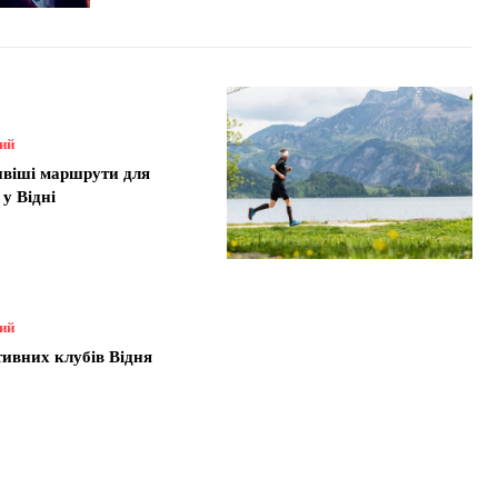
ний
віші маршрути для
у Відні
ний
тивних клубів Відня