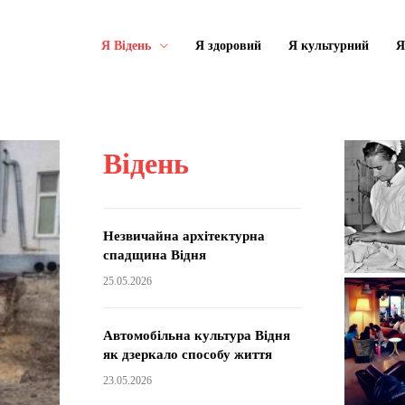
Я Відень
Я здоровий
Я культурний
Я
Відень
Незвичайна архітектурна
спадщина Відня
25.05.2026
Автомобільна культура Відня
як дзеркало способу життя
23.05.2026