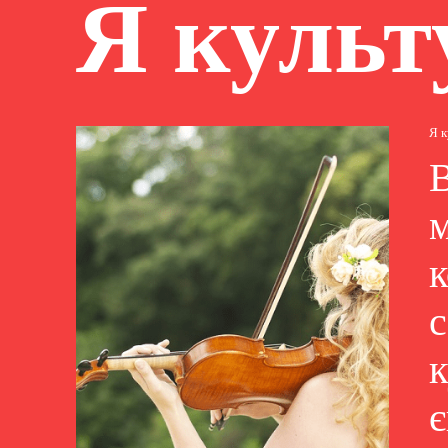
Я культ
Я 
В
м
к
є