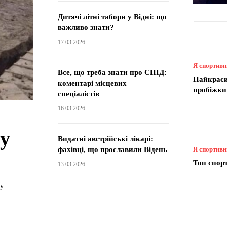
Дитячі літні табори у Відні: що
важливо знати?
17.03.2026
Я спортив
Все, що треба знати про СНІД:
Найкраси
коментарі місцевих
пробіжки 
спеціалістів
16.03.2026
 у
Видатні австрійські лікарі:
фахівці, що прославили Відень
Я спортив
Топ спор
13.03.2026
...