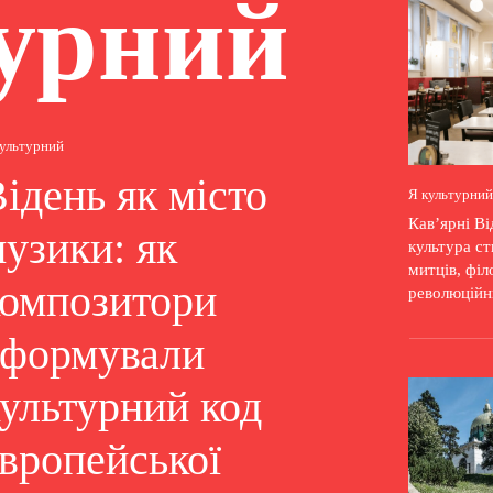
урний
культурний
ідень як місто
Я культурний
Кав’ярні Ві
узики: як
культура ст
митців, філ
композитори
революційн
сформували
ультурний код
вропейської