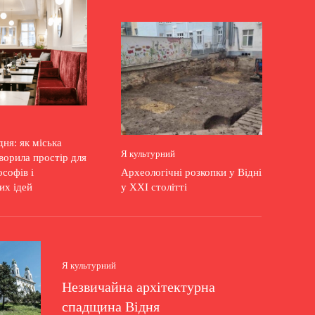
дня: як міська
Я культурний
ворила простір для
ософів і
Археологічні розкопки у Відні
их ідей
у XXI столітті
Я культурний
Незвичайна архітектурна
спадщина Відня