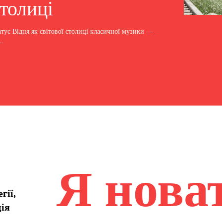
толиці
атус Відня як світової столиці класичної музики —
..
Я нова
гії,
ція