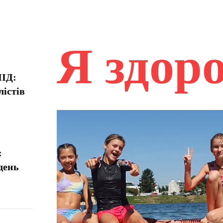
Я здор
НІД:
лістів
:
день