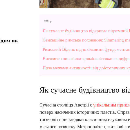
Як сучасне будівництво відкриває підземний
ідня як
Сенсаційне римське поховання: Simmering ma
Римський Відень під шкільними фундаментами
Високотехнологічна криміналістика: як цифр
Поза межами античності: від доісторичних к
Як сучасне будівництво в
Сучасна столиця Австрії є
унікальним прикл
поверх насичених історичних пластів. Справ
тисячолітті не завдяки класичним науковим е
міського розвитку. Метрополітен, житлові к