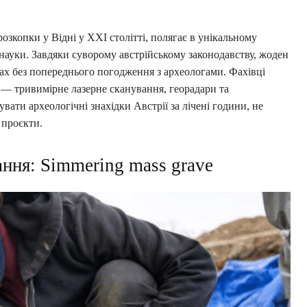
озкопки у Відні у XXI столітті, полягає в унікальному
ї науки. Завдяки суворому австрійському законодавству, жоден
нах без попереднього погодження з археологами. Фахівці
 — тривимірне лазерне сканування, георадари та
ати археологічні знахідки Австрії за лічені години, не
 проєкти.
ання: Simmering mass grave