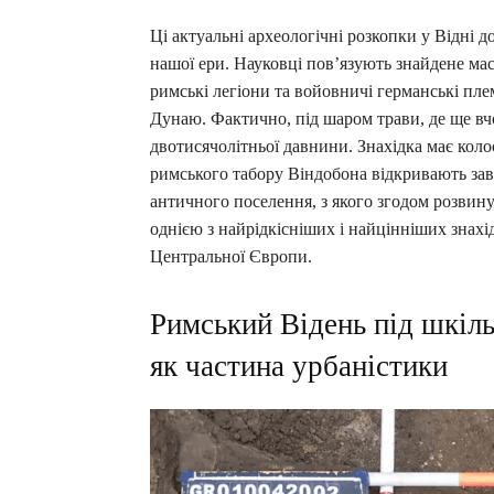
Ці актуальні археологічні розкопки у Відні д
нашої ери. Науковці пов’язують знайдене ма
римські легіони та войовничі германські пл
Дунаю. Фактично, під шаром трави, де ще вчо
двотисячолітньої давнини. Знахідка має коло
римського табору Віндобона відкривають зав
античного поселення, з якого згодом розвин
однією з найрідкісніших і найцінніших знахідо
Центральної Європи.
Римський Відень під шкіл
як частина урбаністики