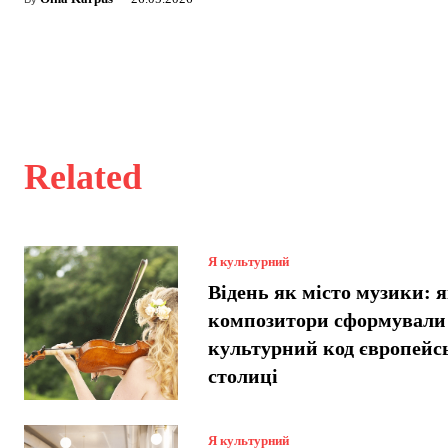
Related
Я культурний
Відень як місто музики: 
композитори сформували
культурний код європейс
столиці
Я культурний