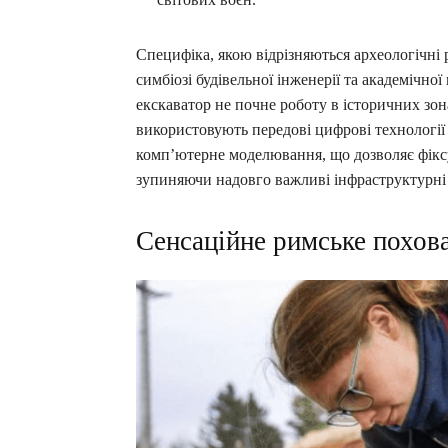
Специфіка, якою відрізняються археологічні р
симбіозі будівельної інженерії та академічно
екскаватор не почне роботу в історичних зо
використовують передові цифрові технології
комп’ютерне моделювання, що дозволяє фіксув
зупиняючи надовго важливі інфраструктурні
Сенсаційне римське похов