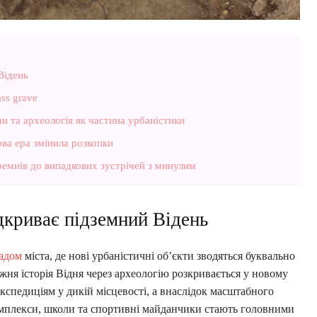
 Відень
ss grave
 та археологія як частина урбаністики
ова ера змінила розкопки
ремнів до випадкових зустрічей з минулим
ідкриває підземний Відень
адом
міста, де нові урбаністичні об’єкти зводяться буквально
жня історія Відня через археологію розкривається у новому
кспедиціям у дикій місцевості, а внаслідок масштабного
омплекси, школи та спортивні майданчики стають головними