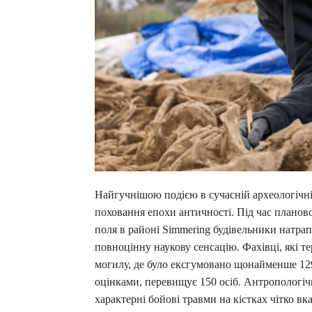
Найгучнішою подією в сучасній археологічні
поховання епохи античності. Під час планов
поля в районі Simmering будівельники натрап
повноцінну наукову сенсацію. Фахівці, які т
могилу, де було ексгумовано щонайменше 129 
оцінками, перевищує 150 осіб. Антропологічн
характерні бойові травми на кістках чітко вк