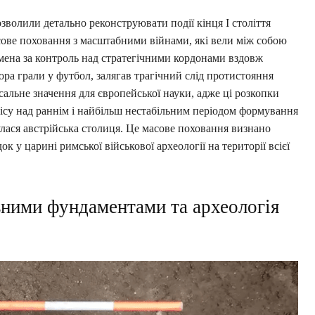
озволили детально реконструювати події кінця I століття
сове поховання з масштабними війнами, які вели між собою
емена за контроль над стратегічними кордонами вздовж
ра грали у футбол, залягав трагічний слід протистояння
сальне значення для європейської науки, адже ці розкопки
ісу над раннім і найбільш нестабільним періодом формування
улася австрійська столиця. Це масове поховання визнано
к у царині римської військової археології на території всієї
ьними фундаментами та археологія