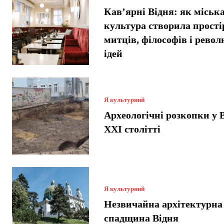
Кав’ярні Відня: як міськ
культура створила прості
митців, філософів і рево
ідей
Я культурний
Археологічні розкопки у В
XXI столітті
Я культурний
Незвичайна архітектурна
спадщина Відня