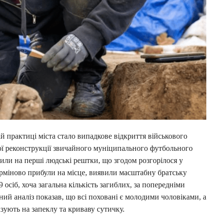
й практиці міста стало випадкове відкриття військового
ої реконструкції звичайного муніципального футбольного
или на перші людські рештки, що згодом розгорілося у
ерміново прибули на місце, виявили масштабну братську
осіб, хоча загальна кількість загиблих, за попередніми
ий аналіз показав, що всі поховані є молодими чоловіками, а
азують на запеклу та криваву сутичку.