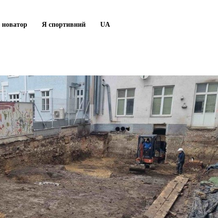
 новатор
Я спортивний
UA