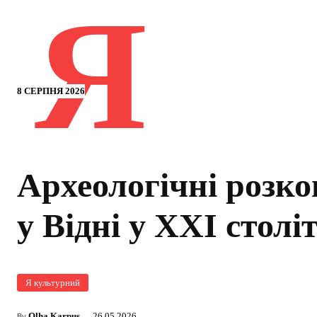
Я
8 СЕРПНЯ 2026
Археологічні розк
у Відні у XXI століт
Я культурний
Olha Karpus
26.05.2026
By