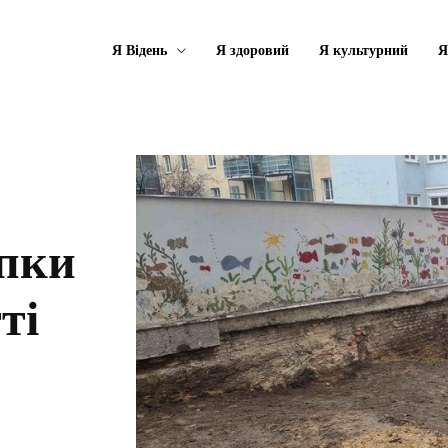
Я Відень
Я здоровий
Я культурний
Я
опки
ті