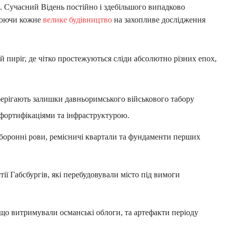
. Сучасний Відень постійно і здебільшого випадково
орюючи кожне
велике будівництво
на захопливе дослідження
 пиріг, де чітко простежуються сліди абсолютно різних епох,
зберігають залишки давньоримського військового табору
 фортифікаціями та інфраструктурою.
боронні рови, ремісничі квартали та фундаменти перших
тії Габсбургів, які перебудовували місто під вимоги
 що витримували османські облоги, та артефакти періоду