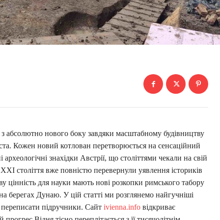
 з абсолютно нового боку завдяки масштабному будівництву
міста. Кожен новий котлован перетворюється на сенсаційний
 археологічні знахідки Австрії, що століттями чекали на свій
і XXI століття вже повністю перевернули уявлення істориків
ву цінність для науки мають нові розкопки римського табору
 на берегах Дунаю. У цій статті ми розглянемо найгучніші
х переписати підручники. Сайт
ivienna.info
відкриває
прогрес Відня тісно переплітається з її тисячолітнім