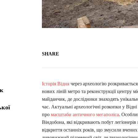
SHARE
Історія Відня
через археологію розкривається
як
нових ліній метро та реконструкції центру 
майданчик, де дослідники знаходять унікальні
ької
час. Актуальні археологічні розкопки у Відн
про
масштаби античного мегаполіса
. Особли
Віндобона, які відкривають побут легіонерів
відкриття останніх років, що змусили вчени
дивовижний підземний світ, де технологічний 