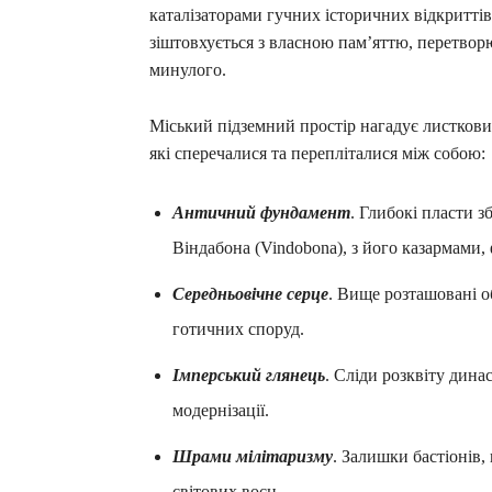
каталізаторами гучних історичних відкриттів
зіштовхується з власною пам’яттю, перетв
минулого.
Міський підземний простір нагадує листковий
які сперечалися та перепліталися між собою:
Античний фундамент
. Глибокі пласти 
Віндабона (Vindobona), з його казармами,
Середньовічне серце
. Вище розташовані о
готичних споруд.
Імперський глянець
. Сліди розквіту динас
модернізації.
Шрами мілітаризму
. Залишки бастіонів,
світових воєн.