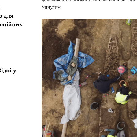
а
минулим.
р для
люційних
ідні у