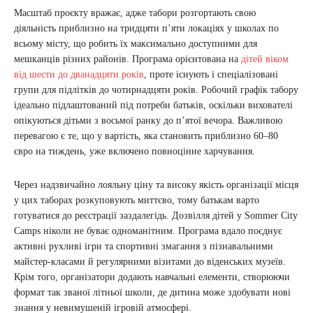
Масштаб проєкту вражає, адже табори розгортають свою
діяльність приблизно на тридцяти п’яти локаціях у школах по
всьому місту, що робить їх максимально доступними для
мешканців різних районів. Програма орієнтована на
дітей віком
від шести до дванадцяти років
, проте існують і спеціалізовані
групи для підлітків до чотирнадцяти років. Робочий графік табору
ідеально підлаштований під потреби батьків, оскільки вихователі
опікуються дітьми з восьмої ранку до п’ятої вечора. Важливою
перевагою є те, що у вартість, яка становить приблизно 60–80
євро на тиждень, уже включено повноцінне харчування.
Через надзвичайно лояльну ціну та високу якість організації місця
у цих таборах розкуповують миттєво, тому батькам варто
готуватися до реєстрації заздалегідь. Дозвілля дітей у Sommer City
Camps ніколи не буває одноманітним. Програма вдало поєднує
активні рухливі ігри та спортивні змагання з пізнавальними
майстер-класами й регулярними візитами до віденських музеїв.
Крім того, організатори додають навчальні елементи, створюючи
формат так званої літньої школи, де дитина може здобувати нові
знання у невимушеній ігровій атмосфері.