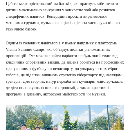
Цей сегмент орієнтований на батьків, які прагнуть забезпечити
дитині максимально занурення у конкретне хобі або розвиток
специфічних навичок. Комерційні проєкти вирізняються
меншими групами, вузькою спеціалізацією та часто сучаснішою
технічною базою.
Одним із головних навігаторів у цьому напрямку є платформа
Vienna Summer Camps, яка об’єднує десятки різноманітних
пропозицій. Тут можна знайти варіанти на будь-який смак: від
класичних спортивних заїздів, де акцент робиться на професійних
тренуваннях з футболу чи велоспорту, до ультрасучасних eSport-
таборів, де підлітки вивчають стратегію кіберспорту під наглядом
тренерів. Для творчих натур передбачені кулінарні майстер-класи,
де діти опановують основи гастрономії, а також креативні
програми з дизайну, акторської майстерності чи музики.