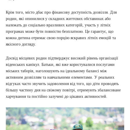
Крім того, місто дбає про фінансову доступність дозвілля. Для
родин, які опинилися у складних життєвих обставинах або
належать до соціально вразливих категорій, участь у літніх
програмах може бути повністю безплатною. Це гарантує, що
кожна дитина отримає свою порцію яскравих літніх емоцій та
якісного догляду.
Досвід місцевих родин підтверджує високий рівень організації
віденських канікул. Батьки, які вже користувалися послугами
міських таборів, наголошують на ідеальному балансі між
активним дозвіллям та навчальними елементами. У реальних
відгуках часто звучить задоволення від того, що діти проводять
більшу частину дня на свіжому повітрі, отримують збалансоване
харчування та постійно залучені до цікавих активностей.