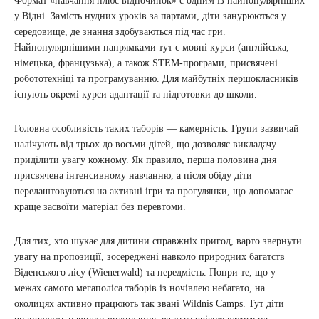
Формат «навчання плюс відпочинок» є одним із найпопулярніших
у Відні. Замість нудних уроків за партами, діти занурюються у
середовище, де знання здобуваються під час гри.
Найпопулярнішими напрямками тут є мовні курси (англійська,
німецька, французька), а також STEM-програми, присвячені
робототехніці та програмуванню. Для майбутніх першокласників
існують окремі курси адаптації та підготовки до школи.
Головна особливість таких таборів — камерність. Групи зазвичай
налічують від трьох до восьми дітей, що дозволяє викладачу
приділити увагу кожному. Як правило, перша половина дня
присвячена інтенсивному навчанню, а після обіду діти
перелаштовуються на активні ігри та прогулянки, що допомагає
краще засвоїти матеріал без перевтоми.
Для тих, хто шукає для дитини справжніх пригод, варто звернути
увагу на пропозиції, зосереджені навколо природних багатств
Віденського лісу (Wienerwald) та передмість. Попри те, що у
межах самого мегаполіса таборів із ночівлею небагато, на
околицях активно працюють так звані Wildnis Camps. Тут діти