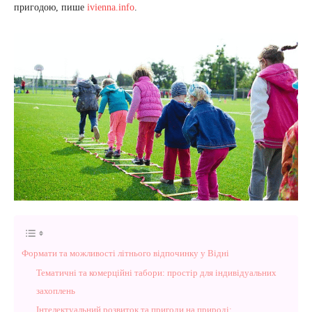
пригодою, пише
ivienna.info
.
Формати та можливості літнього відпочинку у Відні
Тематичні та комерційні табори: простір для індивідуальних
захоплень
Інтелектуальний розвиток та пригоди на природі: