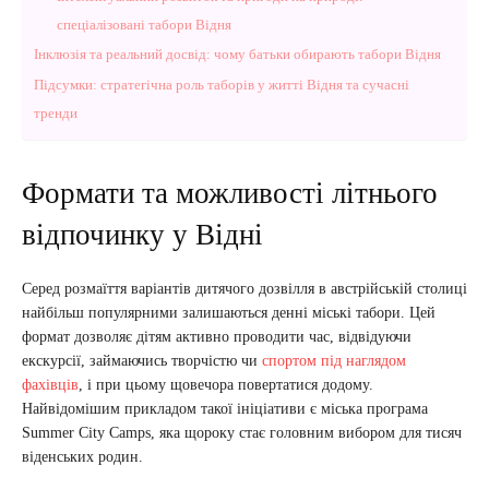
спеціалізовані табори Відня
Інклюзія та реальний досвід: чому батьки обирають табори Відня
Підсумки: стратегічна роль таборів у житті Відня та сучасні
тренди
Формати та можливості літнього
відпочинку у Відні
Серед розмаїття варіантів дитячого дозвілля в австрійській столиці
найбільш популярними залишаються денні міські табори. Цей
формат дозволяє дітям активно проводити час, відвідуючи
екскурсії, займаючись творчістю чи
спортом під наглядом
фахівців
, і при цьому щовечора повертатися додому.
Найвідомішим прикладом такої ініціативи є міська програма
Summer City Camps, яка щороку стає головним вибором для тисяч
віденських родин.