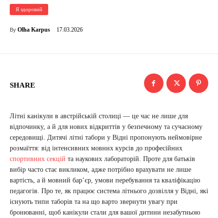
Я здоровий
17.03.2026
Olha Karpus
By
SHARE
Літні канікули в австрійській столиці — це час не лише для
відпочинку, а й для нових відкриттів у безпечному та сучасному
середовищі. Дитячі літні табори у Відні пропонують неймовірне
розмаїття: від інтенсивних мовних курсів до професійних
спортивних секцій
та наукових лабораторій. Проте для батьків
вибір часто стає викликом, адже потрібно врахувати не лише
вартість, а й мовний бар’єр, умови перебування та кваліфікацію
педагогів. Про те, як працює система літнього дозвілля у Відні, які
існують типи таборів та на що варто звернути увагу при
бронюванні, щоб канікули стали для вашої дитини незабутньою