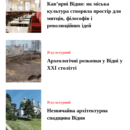
Кав’ярні Відня: як міська
культура створила простір для
митців, філософів і
революційних ідей
Я культурний
Археологічні розкопки у Відні у
XXI столітті
Я культурний
Незвичайна архітектурна
спадщина Відня