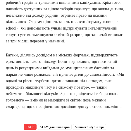
робочий графік із тривалими шкільними канікулами. Крім того,
наявність доступних за ціною таборів гарантує, що кожна дитина,
незалежно від доходу родини, отримає право на якісний
відпочинок. Окрему цінність мають проєкти формату «summer
school», які допомагають учням підтримувати інтелектуальний
тонус, суттєво зменшуючи освітній розрив, що зазвичай виникає
за три місяці перерви у навчанні.
Батьки, ділячись досвідом на міських форумах, підтверджують
ефективність такого підходу. Вони відзначають, що насичений
день із регулярними виїздами до муніципальних басейнів та
парків не лише розважає, а й привчає дітей до самостійності. «Ми
вдячні за рівень турботи: дитина завжди під наглядом, сита і
проводить максимум часу на свіжому повітрі», — такий
лейтмотив більшості відгуків. Зрештою, віденські табори вчать
головного — вміння взаємодіяти зі світом поза межами
смартфона, що є неоціненним досвідом для сучасного покоління.
TAGS
STEM для школярів
Summer City Camps