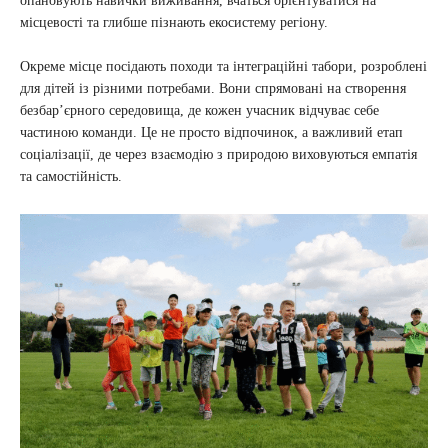
опановують навички виживання, вчаться орієнтуватися на
місцевості та глибше пізнають екосистему регіону.
Окреме місце посідають походи та інтеграційні табори, розроблені
для дітей із різними потребами. Вони спрямовані на створення
безбар’єрного середовища, де кожен учасник відчуває себе
частиною команди. Це не просто відпочинок, а важливий етап
соціалізації, де через взаємодію з природою виховуються емпатія
та самостійність.