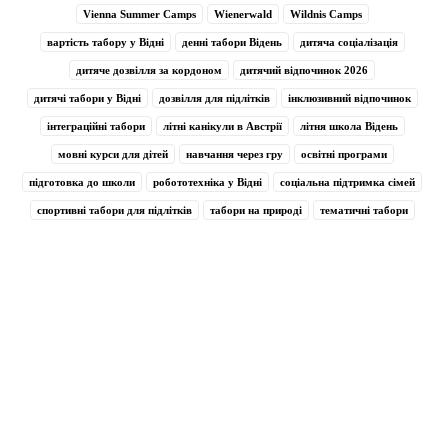
Vienna Summer Camps
Wienerwald
Wildnis Camps
вартість табору у Відні
денні табори Відень
дитяча соціалізація
дитяче дозвілля за кордоном
дитячий відпочинок 2026
дитячі табори у Відні
дозвілля для підлітків
інклюзивний відпочинок
інтеграційні табори
літні канікули в Австрії
літня школа Відень
мовні курси для дітей
навчання через гру
освітні програми
підготовка до школи
робототехніка у Відні
соціальна підтримка сімей
спортивні табори для підлітків
табори на природі
тематичні табори