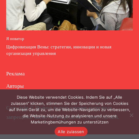
Я новатор
Цифровизация Вены: стратегии, инновации и новая
организация управления
Реклама
Авторы
Diese Website verwendet Cookies. Indem Sie auf „Alle
zulassen“ klicken, stimmen Sie der Speicherung von Cookies
Copyright © Полное использование материала
auf Ihrem Gerät zu, um die Website-Navigation zu verbessern,
die Website-Nutzung zu analysieren und unsere
запрещено. Частично разрешено с гиперссылкой.
Marketingbemühungen zu unterstützen
Alle zulassen
.
.
.