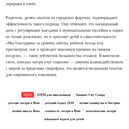
перерыва в учебе.
Родители, делясь опытом на городских форумах, подтверждают
эффективность такого подхода. Они отмечают, что насыщенный
день с регулярными выездами в муниципальные бассейны и парки
не только развлекает, но и приучает детей к самостоятельности.
«Мы благодарны за уровень заботы: ребенок всегда под
присмотром, сыт и проводит максимум времени на свежем
воздухе», — таков лейтмотив большинства отзывов. В конечном
счете, венские лагеря учат главному — умению взаимодействовать
с миром за пределами смартфона, что является бесценным опытом
для современного поколения.
TAGS
STEM для школьников
Summer City Camps
детские лагеря в Вене
детский отдых 2026
летние каникулы в Австрии
летняя школа Вена
стоимость лагеря в Вене
тематические лагеря
языковые курсы для детей