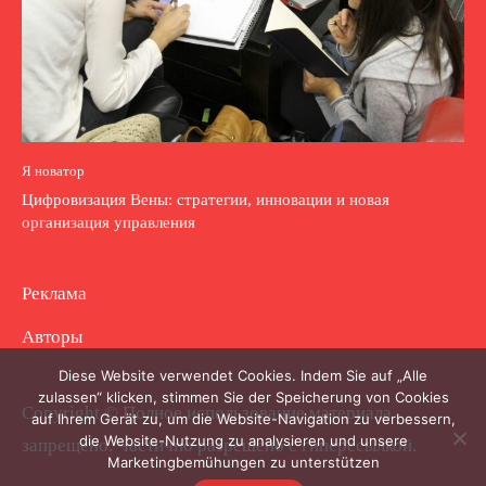
Я новатор
Цифровизация Вены: стратегии, инновации и новая
организация управления
Реклама
Авторы
Diese Website verwendet Cookies. Indem Sie auf „Alle
zulassen“ klicken, stimmen Sie der Speicherung von Cookies
Copyright © Полное использование материала
auf Ihrem Gerät zu, um die Website-Navigation zu verbessern,
die Website-Nutzung zu analysieren und unsere
запрещено. Частично разрешено с гиперссылкой.
Marketingbemühungen zu unterstützen