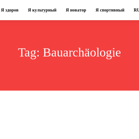
Я здоров
Я культурный
Я новатор
Я спортивный
R
Tag:
Bauarchäologie