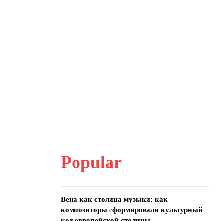
Popular
Вена как столица музыки: как
композиторы сформировали культурный
код европейской столицы