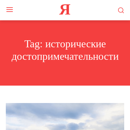
Я
Tag:
исторические
достопримечательности