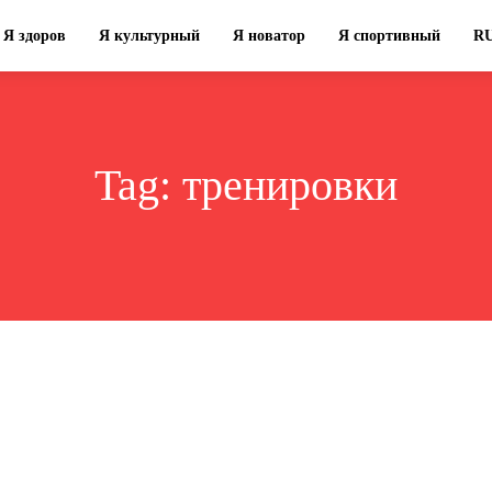
Я здоров
Я культурный
Я новатор
Я спортивный
R
Tag:
тренировки