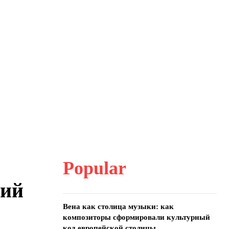
Popular
ций
Вена как столица музыки: как
композиторы сформировали культурный
код европейской столицы