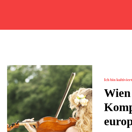
Ich bin kultivier
Wien 
Komp
europ