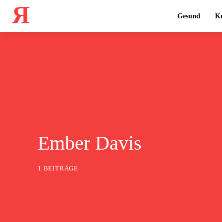
Я
Gesund
Ku
Ember Davis
1 BEITRÄGE