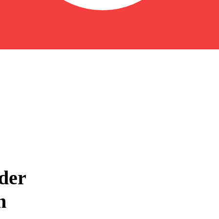
der
n