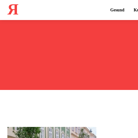
Я
Gesund
Ku