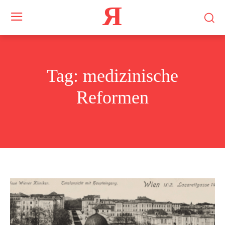
Я
Tag:
medizinische
Reformen