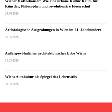
Wiener Kaffeehäuser: Wie eine urbane Kultur Raum für
Künstler, Philosophen und revolutionäre Ideen schuf
24.06.2026
Archäologische Ausgrabungen in Wien im 21. Jahrhundert
26.05.2026
Außergewöhnliches architektonisches Erbe Wiens
25.05.2026
Wiens Autokultur als Spiegel des Lebensstils
23.05.2026