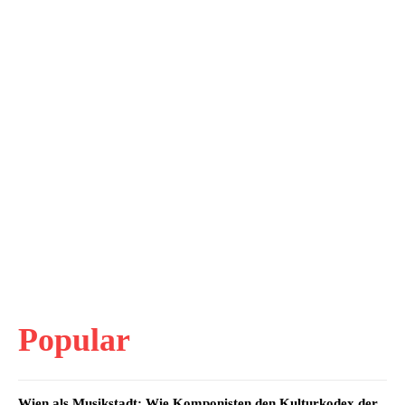
Popular
Wien als Musikstadt: Wie Komponisten den Kulturkodex der