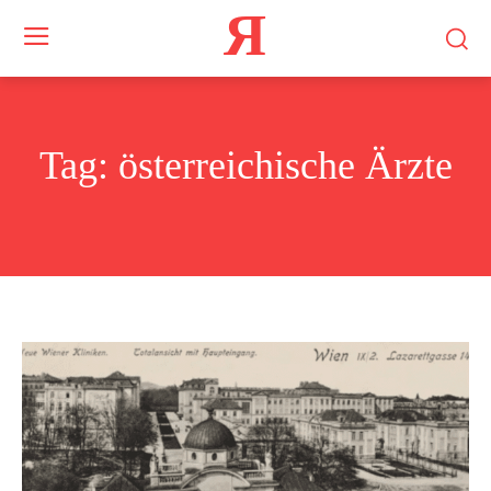
Я
Tag:
österreichische Ärzte