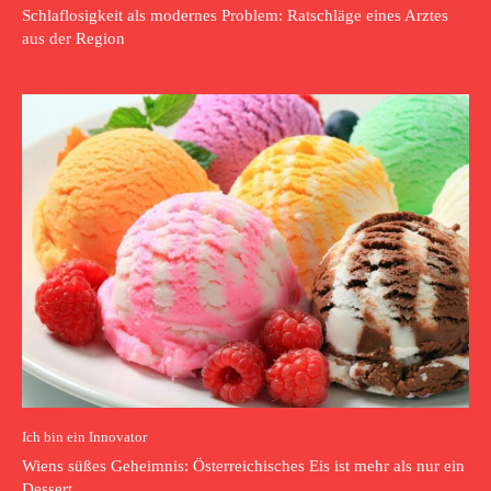
Schlaflosigkeit als modernes Problem: Ratschläge eines Arztes
aus der Region
Ich bin ein Innovator
Wiens süßes Geheimnis: Österreichisches Eis ist mehr als nur ein
Dessert