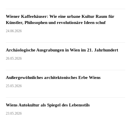
Wiener Kaffeehäuser: Wie eine urbane Kultur Raum für
Künstler, Philosophen und revolutionäre Ideen schuf
24.06.2026
Archäologische Ausgrabungen in Wien im 21. Jahrhundert
26.05.2026
Außergewöhnliches architektonisches Erbe Wiens
25.05.2026
Wiens Autokultur als Spiegel des Lebensstils
23.05.2026