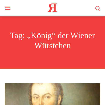
Я
Tag:
„König“ der Wiener
Würstchen