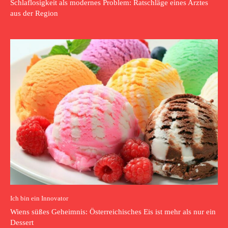
Schlaflosigkeit als modernes Problem: Ratschläge eines Arztes
aus der Region
Ich bin ein Innovator
Wiens süßes Geheimnis: Österreichisches Eis ist mehr als nur ein
Dessert