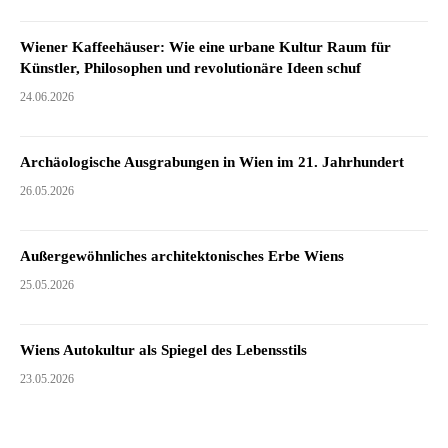
Wiener Kaffeehäuser: Wie eine urbane Kultur Raum für
Künstler, Philosophen und revolutionäre Ideen schuf
24.06.2026
Archäologische Ausgrabungen in Wien im 21. Jahrhundert
26.05.2026
Außergewöhnliches architektonisches Erbe Wiens
25.05.2026
Wiens Autokultur als Spiegel des Lebensstils
23.05.2026