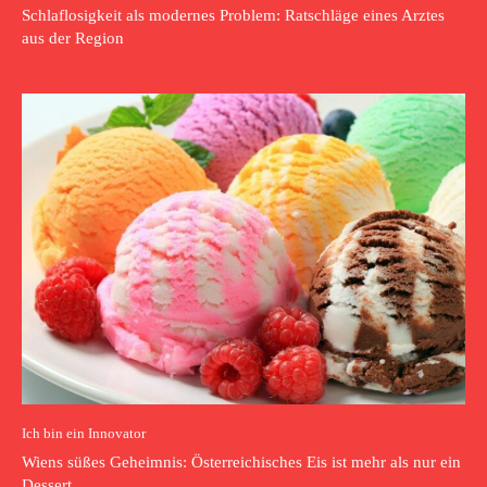
Schlaflosigkeit als modernes Problem: Ratschläge eines Arztes
aus der Region
Ich bin ein Innovator
Wiens süßes Geheimnis: Österreichisches Eis ist mehr als nur ein
Dessert