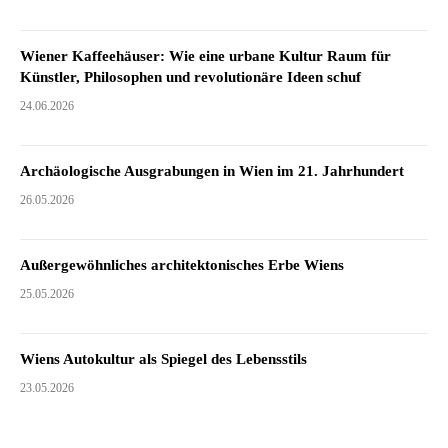
Wiener Kaffeehäuser: Wie eine urbane Kultur Raum für
Künstler, Philosophen und revolutionäre Ideen schuf
24.06.2026
Archäologische Ausgrabungen in Wien im 21. Jahrhundert
26.05.2026
Außergewöhnliches architektonisches Erbe Wiens
25.05.2026
Wiens Autokultur als Spiegel des Lebensstils
23.05.2026