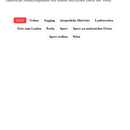
zahlreiche Aussichtspunkte mit einem herrlichen Blick auf Wien.
TAGS
Gehen
Jogging
körperliche Aktivität
Laufstrecken
Orte zum Laufen
Parks
Sport
Sport an malerischen Orten
Sport treiben
Wien