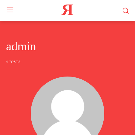
Я
admin
4 POSTS