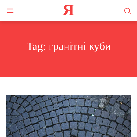
Я
Tag:
гранітні куби