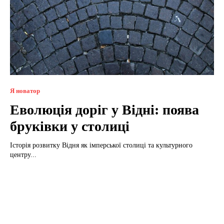
Я новатор
Еволюція доріг у Відні: поява
бруківки у столиці
Історія розвитку Відня як імперської столиці та культурного
центру...