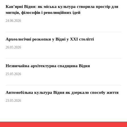
Кав’ярні Відня: як міська культура створила простір для
митців, філософів і революційних ідей
24.06.2026
Археологічні розкопки у Відні у XXI столітті
26.05.2026
Незвичайна архітектурна спадщина Відня
25.05.2026
Автомобільна культура Відня як дзеркало способу життя
23.05.2026