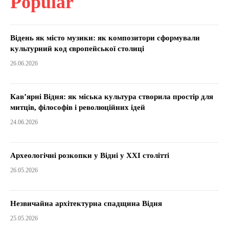
Popular
Відень як місто музики: як композитори сформували
культурний код європейської столиці
26.06.2026
Кав’ярні Відня: як міська культура створила простір для
митців, філософів і революційних ідей
24.06.2026
Археологічні розкопки у Відні у XXI столітті
26.05.2026
Незвичайна архітектурна спадщина Відня
25.05.2026