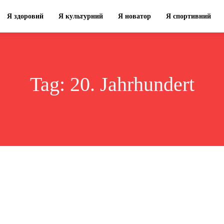
Я здоровий
Я культурний
Я новатор
Я спортивний
Tag:
20. Jahrhundert