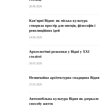
26.06.2026
Кав’ярні Відня: як міська культура
створила простір для митців, філософів і
революційних ідей
24.06.2026
Археологічні розкопки у Відні у XXI
столітті
26.05.2026
Незвичайна архітектурна спадщина Відня
25.05.2026
Автомобільна культура Відня як дзеркало
способу життя