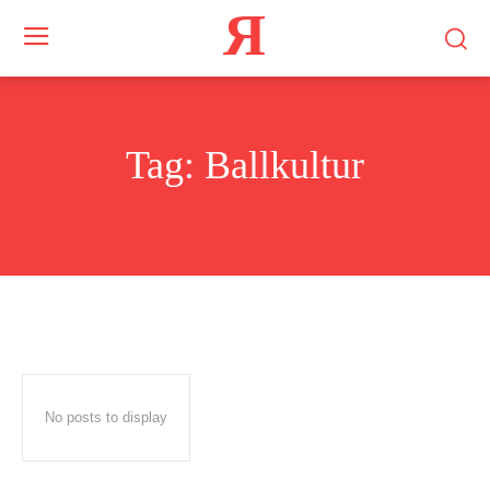
Я
Tag:
Ballkultur
No posts to display