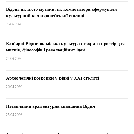
Відень як місто музики: як композитори сформували
культурний код європейської столиці
26.06.2026
Кав’ярні Відня: як міська культура створила простір для
митців, філософів і революційних ідей
24.06.2026
Археологічні розкопки у Відні у XXI столітті
26.05.2026
Незвичайна архітектурна спадщина Відня
25.05.2026