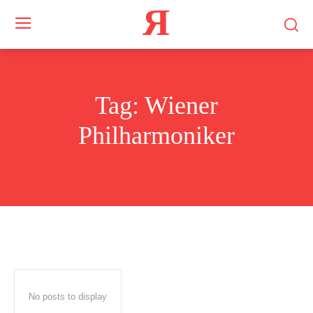
Я
Tag:
Wiener
Philharmoniker
No posts to display