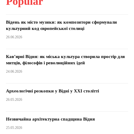
Popular
Відень як місто музики: як композитори сформували
культурний код європейської столиці
26.06.2026
Кав’ярні Відня: як міська культура створила простір для
митців, філософів і революційних ідей
24.06.2026
Археологічні розкопки у Відні у XXI столітті
26.05.2026
Незвичайна архітектурна спадщина Відня
25.05.2026