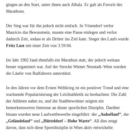
gingen an den Start, unter ihnen auch Albala. Er galt als Favorit des
Marathons.
Der Sieg war für ihn jedoch nicht einfach. In Vösendorf verlor
Mauricio das Bewusstsein, musste eine Pause einlegen und verlor
dadurch Zeit, sodass er als Dritter ins Ziel kam. Sieger des Laufs wurde
Fritz Lust
mit einer Zeit von 3:59:04.
Im Jahr 1902 fand ebenfalls ein Marathon statt, der jedoch weitaus
besser organisiert war. Auf der Strecke Wiener Neustadt–Wien wurden
die Läufer von Radfahrern unterstützt.
In den Jahren vor dem Ersten Weltkrieg ist ein positiver Trend und eine
wachsende Popularisierung der Leichtathletik zu beobachten: Die Zahl
der Athleten nahm zu, und die Stadtbewohner zeigten ein
bemerkenswertes Interesse an dieser sportlichen Disziplin. Darüber
hinaus wurden neue Laufwettbewerbe eingeführt: der
„Auhoflauf“
, der
„Geländelauf“
und
„Hütteldorf – Hohe Warte“
. All dies zeugt
davon, dass sich diese Sportdisziplin in Wien aktiv entwickelte.