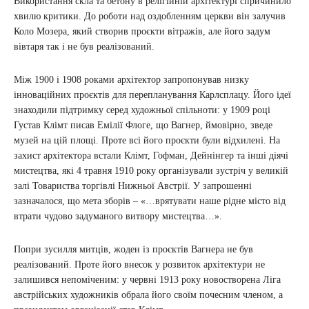
Використання скла та бетону в релігійній архітектурі спричинило
хвилю критики. До роботи над оздобленням церкви він залучив
Коло Мозера, який створив проєкти вітражів, але його задум
вівтаря так і не був реалізований.
Між 1900 і 1908 роками архітектор запропонував низку
інноваційних проєктів для перепланування Карлсплацу. Його ідеї
знаходили підтримку серед художньої спільноти: у 1909 році
Густав Клімт писав Емілії Флоге, що Вагнер, ймовірно, зведе
музей на цій площі. Проте всі його проєкти були відхилені. На
захист архітектора встали Клімт, Гофман, Дейнінгер та інші діячі
мистецтва, які 4 травня 1910 року організували зустріч у великій
залі Товариства торгівлі Нижньої Австрії. У запрошенні
зазначалося, що мета зборів – «…врятувати наше рідне місто від
втрати чудово задуманого витвору мистецтва…».
Попри зусилля митців, жоден із проєктів Вагнера не був
реалізований. Проте його внесок у розвиток архітектури не
залишився непоміченим: у червні 1913 року новостворена Ліга
австрійських художників обрала його своїм почесним членом, а