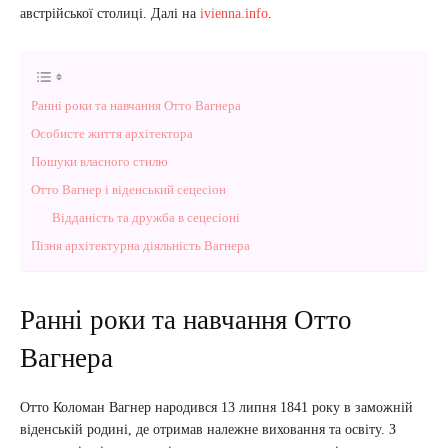
австрійської столиці. Далі на
ivienna.info
.
Ранні роки та навчання Отто Вагнера
Особисте життя архітектора
Пошуки власного стилю
Отто Вагнер і віденський сецесіон
Відданість та дружба в сецесіоні
Пізня архітектурна діяльність Вагнера
Ранні роки та навчання Отто
Вагнера
Отто Коломан Вагнер народився 13 липня 1841 року в заможній
віденській родині, де отримав належне виховання та освіту. З