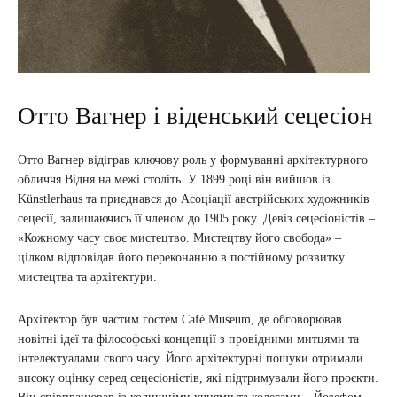
Отто Вагнер і віденський сецесіон
Отто Вагнер відіграв ключову роль у формуванні архітектурного
обличчя Відня на межі століть. У 1899 році він вийшов із
Künstlerhaus та приєднався до Асоціації австрійських художників
сецесії, залишаючись її членом до 1905 року. Девіз сецесіоністів –
«Кожному часу своє мистецтво. Мистецтву його свобода» –
цілком відповідав його переконанню в постійному розвитку
мистецтва та архітектури.
Архітектор був частим гостем Café Museum, де обговорював
новітні ідеї та філософські концепції з провідними митцями та
інтелектуалами свого часу. Його архітектурні пошуки отримали
високу оцінку серед сецесіоністів, які підтримували його проєкти.