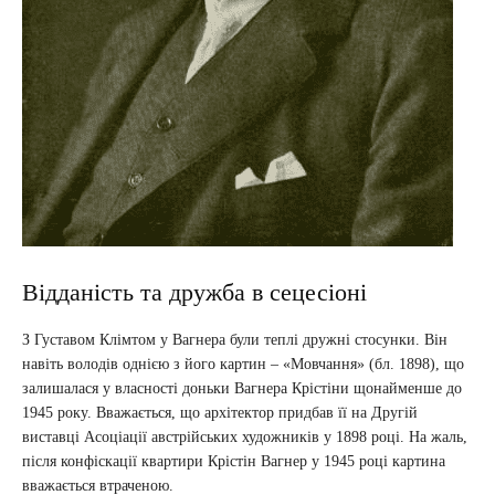
Відданість та дружба в сецесіоні
З Густавом Клімтом у Вагнера були теплі дружні стосунки. Він
навіть володів однією з його картин – «Мовчання» (бл. 1898), що
залишалася у власності доньки Вагнера Крістіни щонайменше до
1945 року. Вважається, що архітектор придбав її на Другій
виставці Асоціації австрійських художників у 1898 році. На жаль,
після конфіскації квартири Крістін Вагнер у 1945 році картина
вважається втраченою.