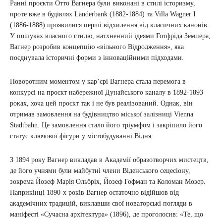
Ранні проєкти Отто Вагнера були виконані в стилі історизму,
проте вже в будівлях Länderbank (1882-1884) та Villa Wagner I
(1886-1888) проявилися перші відхилення від класичних канонів.
У пошуках власного стилю, натхненний ідеями Готфріда Земпера,
Вагнер розробив концепцію «вільного Відродження», яка
поєднувала історичні форми з інноваційними підходами.
Поворотним моментом у кар’єрі Вагнера стала перемога в
конкурсі на проєкт набережної Дунайського каналу в 1892-1893
роках, хоча цей проєкт так і не був реалізований. Однак, він
отримав замовлення на будівництво міської залізниці Vienna
Stadtbahn. Це замовлення стало його тріумфом і закріпило його
статус ключової фігури у містобудуванні Відня.
З 1894 року Вагнер викладав в Академії образотворчих мистецтв,
де його учнями були майбутні члени Віденського сецесіону,
зокрема Йозеф Марія Ольбріх, Йозеф Гофман та Коломан Мозер.
Наприкінці 1890-х років Вагнер остаточно відійшов від
академічних традицій, виклавши свої новаторські погляди в
маніфесті «Сучасна архітектура» (1896), де проголосив: «Те, що