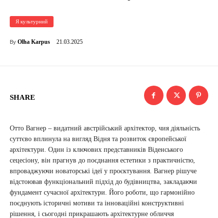
Я культурний
21.03.2025
Olha Karpus
By
SHARE
Отто Вагнер – видатний австрійський архітектор, чия діяльність
суттєво вплинула на вигляд Відня та розвиток європейської
архітектури. Один із ключових представників Віденського
сецесіону, він прагнув до поєднання естетики з практичністю,
впроваджуючи новаторські ідеї у проєктування. Вагнер рішуче
відстоював функціональний підхід до будівництва, закладаючи
фундамент сучасної архітектури. Його роботи, що гармонійно
поєднують історичні мотиви та інноваційні конструктивні
рішення, і сьогодні прикрашають архітектурне обличчя