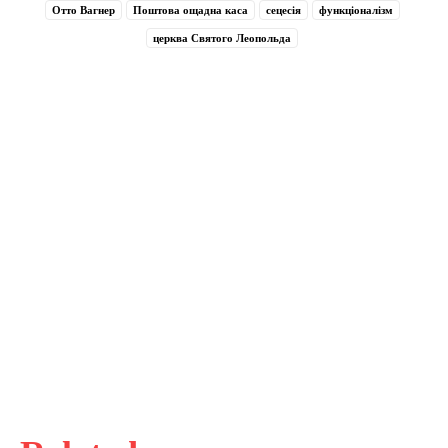
Отто Вагнер
Поштова ощадна каса
сецесія
функціоналізм
церква Святого Леопольда