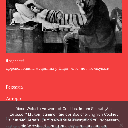
Я здоровий
Дореволюційна медицина у Відні: кого, де і як лікували
Реклама
Автори
Diese Website verwendet Cookies. Indem Sie auf „Alle
zulassen“ klicken, stimmen Sie der Speicherung von Cookies
Copyright © Повне використання матеріалу
auf Ihrem Gerät zu, um die Website-Navigation zu verbessern,
die Website-Nutzung zu analysieren und unsere
заборонено. Частково можна з гіперпосиланням.