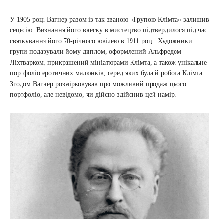
У 1905 році Вагнер разом із так званою «Групою Клімта» залишив
сецесію. Визнання його внеску в мистецтво підтвердилося під час
святкування його 70-річного ювілею в 1911 році. Художники
групи подарували йому диплом, оформлений Альфредом
Ліхтварком, прикрашений мініатюрами Клімта, а також унікальне
портфоліо еротичних малюнків, серед яких була й робота Клімта.
Згодом Вагнер розмірковував про можливий продаж цього
портфоліо, але невідомо, чи дійсно здійснив цей намір.