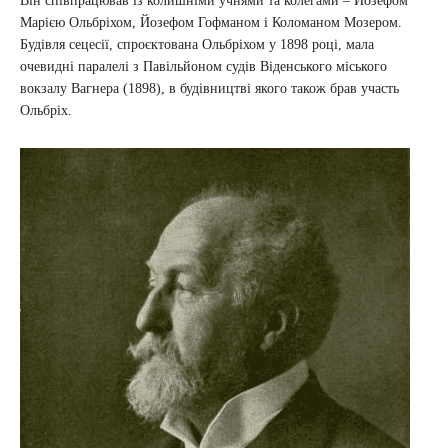
Він співпрацював із колишніми учнями та колегами – Йозефом
Марією Ольбріхом, Йозефом Гофманом і Коломаном Мозером.
Будівля сецесії, спроєктована Ольбріхом у 1898 році, мала
очевидні паралелі з Павільйоном судів Віденського міського
вокзалу Вагнера (1898), в будівництві якого також брав участь
Ольбріх.