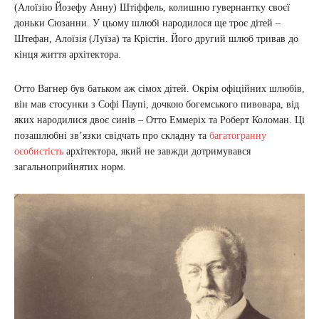
(Алоїзію Йозефу Анну) Штіффель, колишню гувернантку своєї
доньки Сюзанни. У цьому шлюбі народилося ще троє дітей –
Штефан, Алоїзія (Луїза) та Крістін. Його другий шлюб тривав до
кінця життя архітектора.
Отто Вагнер був батьком аж сімох дітей. Окрім офіційних шлюбів,
він мав стосунки з Софі Паупі, дочкою богемського пивовара, від
яких народилися двоє синів – Отто Еммеріх та Роберт Коломан. Ці
позашлюбні зв’язки свідчать про складну та
багатогранну
особистість
архітектора, який не завжди дотримувався
загальноприйнятих норм.