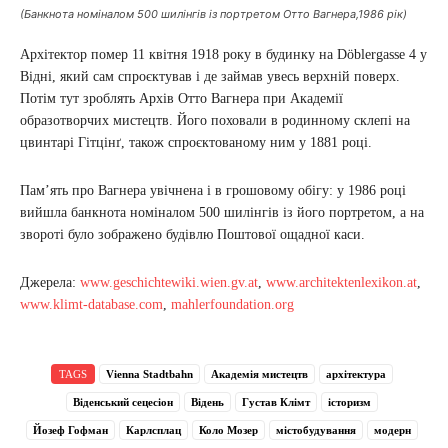
(Банкнота номіналом 500 шилінгів із портретом Отто Вагнера,1986 рік)
Архітектор помер 11 квітня 1918 року в будинку на Döblergasse 4 у
Відні, який сам спроєктував і де займав увесь верхній поверх.
Потім тут зроблять Архів Отто Вагнера при Академії
образотворчих мистецтв. Його поховали в родинному склепі на
цвинтарі Гітцінґ, також спроєктованому ним у 1881 році.
Пам’ять про Вагнера увічнена і в грошовому обігу: у 1986 році
вийшла банкнота номіналом 500 шилінгів із його портретом, а на
звороті було зображено будівлю Поштової ощадної каси.
Джерела:
www.geschichtewiki.wien.gv.at
,
www.architektenlexikon.at
,
www.klimt-database.com
,
mahlerfoundation.org
TAGS
Vienna Stadtbahn
Академія мистецтв
архітектура
Віденський сецесіон
Відень
Густав Клімт
історизм
Йозеф Гофман
Карлсплац
Коло Мозер
містобудування
модерн