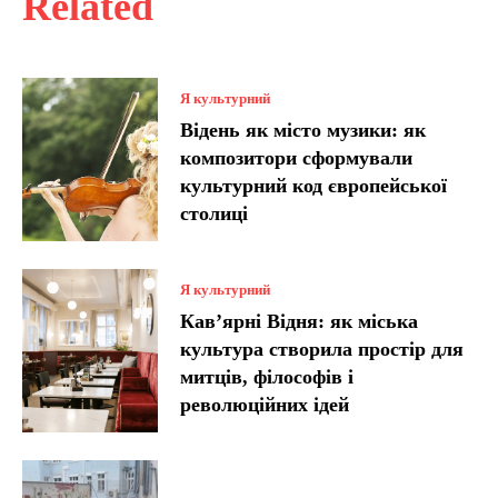
Related
Я культурний
Відень як місто музики: як
композитори сформували
культурний код європейської
столиці
Я культурний
Кав’ярні Відня: як міська
культура створила простір для
митців, філософів і
революційних ідей