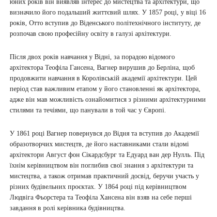
юних років він виявляв інтерес до мистецтва та архітектури, що
визначило його подальший життєвий шлях. У 1857 році, у віці 16
років, Отто вступив до Віденського політехнічного інституту, де
розпочав свою професійну освіту в галузі архітектури.
Після двох років навчання у Відні, за порадою відомого
архітектора Теофіла Гансена, Вагнер вирушив до Берліна, щоб
продовжити навчання в Королівській академії архітектури. Цей
період став важливим етапом у його становленні як архітектора,
адже він мав можливість ознайомитися з різними архітектурними
стилями та течіями, що панували в той час у Європі.
У 1861 році Вагнер повернувся до Відня та вступив до Академії
образотворчих мистецтв, де його наставниками стали відомі
архітектори Август фон Сікардсбург та Едуард ван дер Нулль. Під
їхнім керівництвом він поглибив свої знання з архітектури та
мистецтва, а також отримав практичний досвід, беручи участь у
різних будівельних проєктах. У 1864 році під керівництвом
Людвіга Фьорстера та Теофіла Хансена він взяв на себе перші
завдання в ролі керівника будівництва.