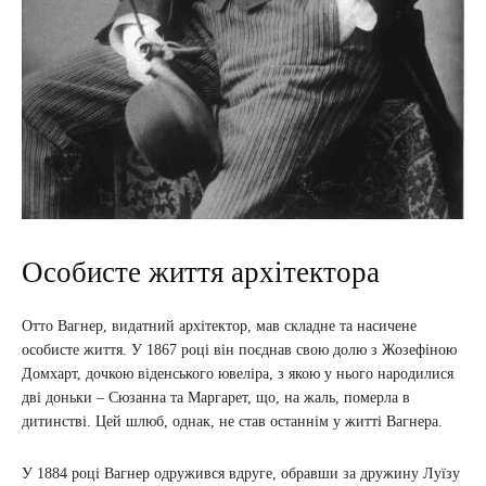
Особисте життя архітектора
Отто Вагнер, видатний архітектор, мав складне та насичене
особисте життя. У 1867 році він поєднав свою долю з Жозефіною
Домхарт, дочкою віденського ювеліра, з якою у нього народилися
дві доньки – Сюзанна та Маргарет, що, на жаль, померла в
дитинстві. Цей шлюб, однак, не став останнім у житті Вагнера.
У 1884 році Вагнер одружився вдруге, обравши за дружину Луїзу