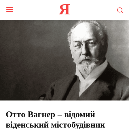
Я
Отто Вагнер – відомий
віденський містобудівник