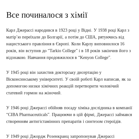
Все починалося з хімії
Карл Джерассі народився в 1923 році у Відні. У 1938 році Карл з
матір’ю переїхали до Болгарії, а потім до США, рятуючись від
нацистського правління в Європі. Коли Карлу виповнилося 16
років, він вступив до “Tarkio College” і в 18 років закінчив його з
відзнакою. Навчання продовжилося в “Kenyon College”.
У 1945 році він захистив докторську дисертацію у
Вісконсинському університеті. У своїй роботі Карл написав, як за
допомогою низки хімічних реакцій перетворити чоловічий
статевий гормон на жіночий.
У 1946 році Джерассі обійняв посаду хіміка дослідника в компанії
“CIBA Pharmaceuticals”. Працюючи в цій фірмі, Джерассі займався
створенням антигістамінних препаратів і синтезом стероїдів.
У 1949 році Джордж Розенкранц запропонував Джерассі