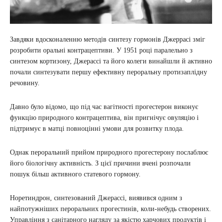
Завдяки вдосконаленню методів синтезу гормонів Джеррасі зміг
розробити оральні контрацептиви. У 1951 році паралельно з
синтезом кортизону, Джерассі та його колеги винайшли й активно
почали синтезувати першу ефективну пероральну протизаплідну
речовину.
Давно було відомо, що під час вагітності прогестерон виконує
функцію природного контрацептива, він пригнічує овуляцію і
підтримує в матці повноцінні умови для розвитку плода.
Однак пероральний прийом природного прогестерону послаблює
його біологічну активність. З цієї причини вчені розпочали
пошук більш активного статевого гормону.
Норетиндрон, синтезований Джерассі, виявився одним з
найпотужніших пероральних прогестинів, коли-небудь створених.
Управління з санітарного нагляду за якістю харчових продуктів і