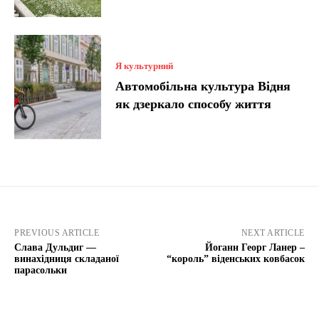
Я культурний
Автомобільна культура Відня
як дзеркало способу життя
PREVIOUS ARTICLE
NEXT ARTICLE
Слава Дульдиг —
Йоганн Георг Ланер –
винахідниця складаної
“король” віденських ковбасок
парасольки