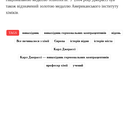
також відзначений золотою медаллю Американського інституту
хіміків.
TAGS
винахідник
винахідник гормональних контрацептивів
відень
Все починалося з хімії
Європа
історія відня
історія міста
Карл Джерассі
Карл Джерассі — винахідник гормональних контрацептивів
професор хімії
учений