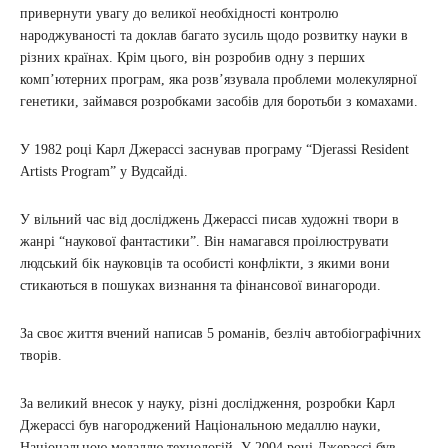
привернути увагу до великої необхідності контролю
народжуваності та доклав багато зусиль щодо розвитку науки в
різних країнах. Крім цього, він розробив одну з перших
комп’ютерних програм, яка розв’язувала проблеми молекулярної
генетики, займався розробками засобів для боротьби з комахами.
У 1982 році Карл Джерассі заснував програму “Djerassi Resident
Artists Program” у Вудсайді.
У вільний час від досліджень Джерассі писав художні твори в
жанрі “наукової фантастики”. Він намагався проілюструвати
людський бік науковців та особисті конфлікти, з якими вони
стикаються в пошуках визнання та фінансової винагороди.
За своє життя вчений написав 5 романів, безліч автобіографічних
творів.
За великий внесок у науку, різні дослідження, розробки Карл
Джерассі був нагороджений Національною медаллю науки,
Національною медаллю технологій. У 2004 році Джерассі був