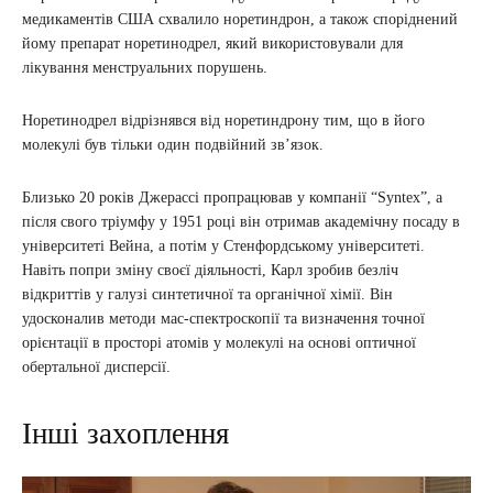
медикаментів США схвалило норетиндрон, а також споріднений
йому препарат норетинодрел, який використовували для
лікування менструальних порушень.
Норетинодрел відрізнявся від норетиндрону тим, що в його
молекулі був тільки один подвійний зв’язок.
Близько 20 років Джерассі пропрацював у компанії “Syntex”, а
після свого тріумфу у 1951 році він отримав академічну посаду в
університеті Вейна, а потім у Стенфордському університеті.
Навіть попри зміну своєї діяльності, Карл зробив безліч
відкриттів у галузі синтетичної та органічної хімії. Він
удосконалив методи мас-спектроскопії та визначення точної
орієнтації в просторі атомів у молекулі на основі оптичної
обертальної дисперсії.
Інші захоплення