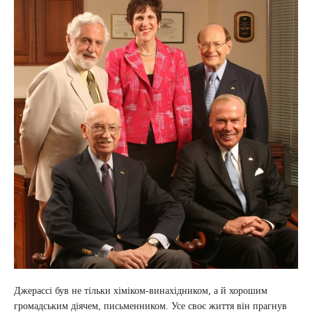
Джерассі був не тільки хіміком-винахідником, а й хорошим
громадським діячем, письменником. Усе своє життя він прагнув