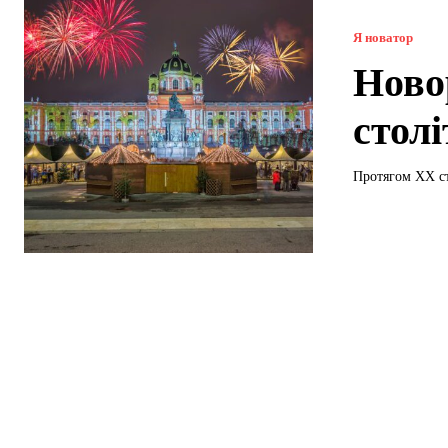
Я новатор
Ново
столі
Протягом XX ст