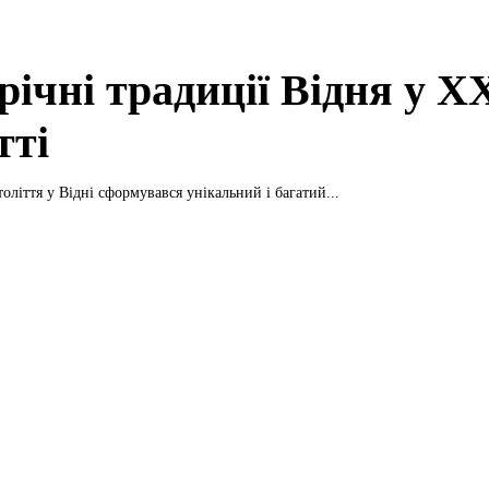
річні традиції Відня у X
тті
оліття у Відні сформувався унікальний і багатий...