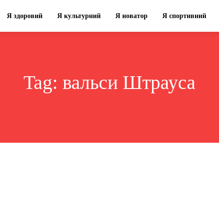
Я здоровий
Я культурний
Я новатор
Я спортивний
Tag:
вальси Штрауса