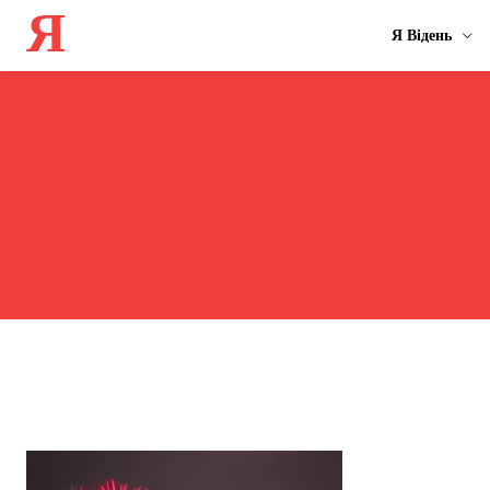
Я
Я Відень