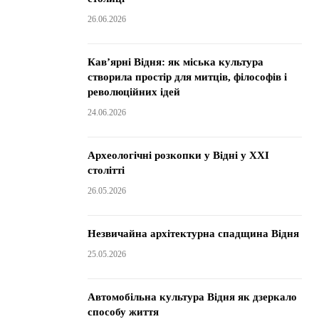
26.06.2026
Кав’ярні Відня: як міська культура
створила простір для митців, філософів і
революційних ідей
24.06.2026
Археологічні розкопки у Відні у XXI
столітті
26.05.2026
Незвичайна архітектурна спадщина Відня
25.05.2026
Автомобільна культура Відня як дзеркало
способу життя