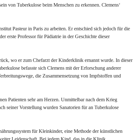
ensein von Tuberkulose beim Menschen zu erkennen. Clemens‘
titut Pasteur in Paris zu arbeiten. Er entschied sich jedoch für die
r erste Professor für Pädiatrie in der Geschichte dieser
rück, wo er zum Chefarzt der Kinderklinik ernannt wurde. In dieser
uberkulose befasste sich Clemens mit der Erforschung anderer
 Verbreitungswege, die Zusammensetzung von Impfstoffen und
einen Patienten sehr am Herzen. Unmittelbar nach dem Krieg
ach seiner Vorstellung wurden Sanatorien für an Tuberkulose
nährungssystem für Kleinkinder, eine Methode der künstlichen
iter Leidenschaft. Bei jedem Kind, das in die Klinik