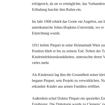
erfolgreich, da sie es ermöglichte, das Vorhand
Erfindung brachte ihm Ruhm ein.
Im Jahr 1908 erhielt das Genie ein Angebot, am Ins
amerikanische Johns-Hopkins-Universität, wo er de
Einrichtung wurde.
1911 kehrte Pirquet in seine Heimatstadt Wien zu
Position blieb er bis zu seinem Tod. Neben der T
Kinderinfektionskrankheiten, untersuchte deren
vieles mehr.
Als Kinderarzt lag ihm die Gesundheit seiner kl
begann Pirquet, sein Projekt zu verwirklichen. N
erkrankte Kinder aus armen Familien eröffnet.
Außerdem schuf Doktor Pirquet ein spezielles Er
Ernährung. Die Diätologie wurde zu Clemens‘ zwe