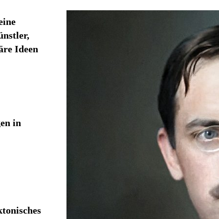
eine
nstler,
äre Ideen
en in
ktonisches