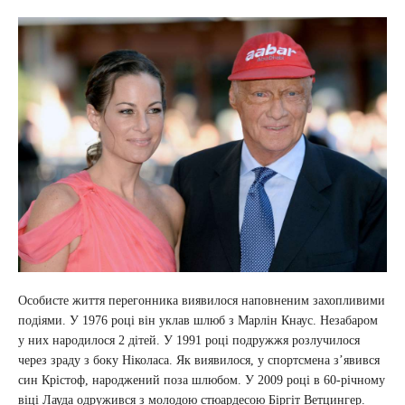
Особисте життя перегонника виявилося наповненим захопливими
подіями. У 1976 році він уклав шлюб з Марлін Кнаус. Незабаром
у них народилося 2 дітей. У 1991 році подружжя розлучилося
через зраду з боку Ніколаса. Як виявилося, у спортсмена з’явився
син Крістоф, народжений поза шлюбом. У 2009 році в 60-річному
віці Лауда одружився з молодою стюардесою Біргіт Ветцингер.