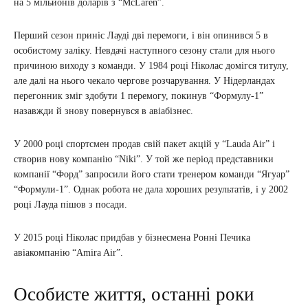
на 5 мільйонів доларів з “McLaren”.
Перший сезон приніс Лауді дві перемоги, і він опинився 5 в
особистому заліку. Невдачі наступного сезону стали для нього
причиною виходу з команди. У 1984 році Ніколас домігся титулу,
але далі на нього чекало чергове розчарування. У Нідерландах
перегонник зміг здобути 1 перемогу, покинув “Формулу-1”
назавжди й знову повернувся в авіабізнес.
У 2000 році спортсмен продав свій пакет акцій у “Lauda Air” і
створив нову компанію “Niki”. У той же період представники
компанії “Форд” запросили його стати тренером команди “Ягуар”
“Формули-1”. Однак робота не дала хороших результатів, і у 2002
році Лауда пішов з посади.
У 2015 році Ніколас придбав у бізнесмена Ронні Печика
авіакомпанію “Amira Air”.
Особисте життя, останні роки