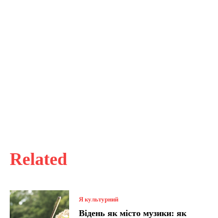
Related
Я культурний
Відень як місто музики: як