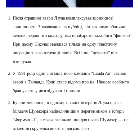
Після страшної аварії Лауда комплексував щодо своєї
зовнішності. З’являючись на публіці, він закривав обличчя
кепкою червоного кольору, яка незабаром стала його “фішкою”.
При цьому Ніколас зважився тільки на одну пластичну
операцію з реконструкції повік. Всі інші “дефекти” він
ігнорував.
У 1991 році один з літаків його компанії “Lauda Air” зазнав
аварії в Таїланді. Коли стало відомо про це, Ніколас особисто
брав участь у розслідуванні причин.
Бувши легендою, в одному зі своїх інтерв’ю Лауда назвав
Міхаеля Шумахера найвеличнішим перегонником в історії
“Формули-1”, а також зазначив, що для нього Шумахер — це
втілення скрупульозності та досконалості.