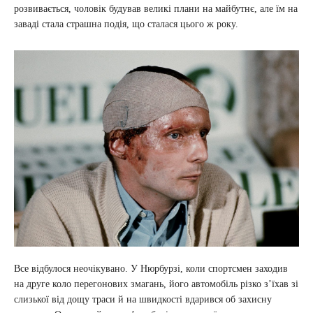
розвивається, чоловік будував великі плани на майбутнє, але їм на
заваді стала страшна подія, що сталася цього ж року.
Все відбулося неочікувано. У Нюрбурзі, коли спортсмен заходив
на друге коло перегонових змагань, його автомобіль різко з’їхав зі
слизької від дощу траси й на швидкості вдарився об захисну