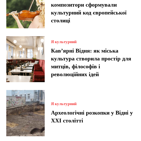
композитори сформували
культурний код європейської
столиці
Я культурний
Кав’ярні Відня: як міська
культура створила простір для
митців, філософів і
революційних ідей
Я культурний
Археологічні розкопки у Відні у
XXI столітті