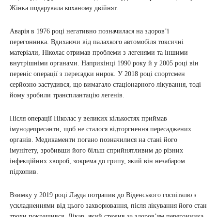
Жінка подарувала коханому двійнят.
Аварія в 1976 році негативно позначилася на здоров’ї
перегонника. Вдихаючи від палахкого автомобіля токсичні
матеріали, Ніколас отримав проблеми з легенями та іншими
внутрішніми органами. Наприкінці 1990 року й у 2005 році він
переніс операції з пересадки нирок. У 2018 році спортсмен
серйозно застудився, що вимагало стаціонарного лікування, тоді
йому зробили трансплантацію легенів.
Після операції Ніколас у великих кількостях приймав
імунодепресанти, щоб не сталося відторгнення пересаджених
органів. Медикаменти погано позначилися на стані його
імунітету, зробивши його більш сприйнятливим до різних
інфекційних хвороб, зокрема до грипу, який він незабаром
підхопив.
Взимку у 2019 році Лауда потрапив до Віденського госпіталю з
ускладненнями від цього захворювання, після лікування його стан
трохи покращився. Лікар, який стежив за здоров’ям перегонника,