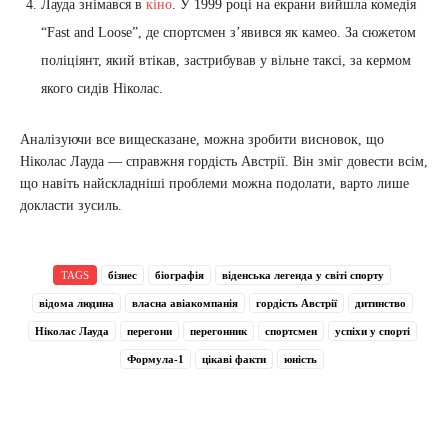
Лауда знімався в
кіно
. У 1999 році на екрани вийшла комедія
“Fast and Loose”, де спортсмен з’явився як камео. За сюжетом
поліціянт, який втікав, застрибував у вільне таксі, за кермом
якого сидів Ніколас.
Аналізуючи все вищесказане, можна зробити висновок, що
Ніколас Лауда — справжня гордість Австрії. Він зміг довести всім,
що навіть найскладніші проблеми можна подолати, варто лише
докласти зусиль.
TAGS
бізнес
біографія
віденська легенда у світі спорту
відома людина
власна авіакомпанія
гордість Австрії
дитинство
Ніколас Лауда
перегони
перегонник
спортсмен
успіхи у спорті
Формула-1
цікаві факти
юність