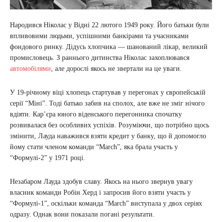
Народився Ніколас у Відні 22 лютого 1949 року. Його батьки були
впливовими людьми, успішними банкірами та учасниками
фондового ринку. Дідусь хлопчика — шанований лікар, великий
промисловець. З раннього дитинства Ніколас захоплювався
автомобілями
, але дорослі якось не звертали на це уваги.
У 19-річному віці хлопець стартував у перегонах у європейській
серії “Міні”. Тоді батько забив на сполох, але вже не зміг нічого
вдіяти. Кар’єра юного віденського перегонника спочатку
розвивалася без особливих успіхів. Розуміючи, що потрібно щось
змінити, Лауда наважився взяти кредит у банку, що й допомогло
йому стати членом команди “March”, яка брала участь у
“Формулі-2” у 1971 році.
Незабаром Лауда здобув славу. Якось на нього звернув увагу
власник команди Робін Херд і запросив його взяти участь у
“Формулі-1”, оскільки команда “March” виступала у двох серіях
одразу. Однак вони показали погані результати.