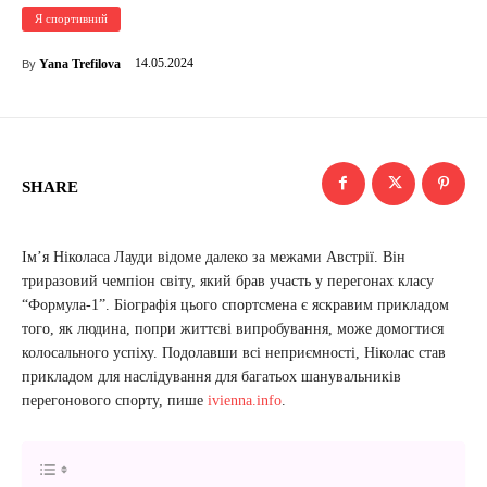
Я спортивний
14.05.2024
Yana Trefilova
By
SHARE
Ім’я Ніколаса Лауди відоме далеко за межами Австрії. Він
триразовий чемпіон світу, який брав участь у перегонах класу
“Формула-1”. Біографія цього спортсмена є яскравим прикладом
того, як людина, попри життєві випробування, може домогтися
колосального успіху. Подолавши всі неприємності, Ніколас став
прикладом для наслідування для багатьох шанувальників
перегонового спорту, пише
ivienna.info
.