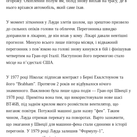
огорожу. Охоплений полум’ям, болід знову виїхав на трасу, де в
нього врізався автомобіль, який саме їхав.
У момент зіткнення у Лауди злетів шолом, що зрештою призвело
до сильних опіків голови та обличчя. Перегонника швидко
доправили в лікарню, де він впав у кому. Лікарі давали невтішні
прогнози. Минуло всього лише півтора місяця, і відважний
перегонник з пов’язкою на голові знову кинувся в бій і фінішував
четвертим на Гран-прі Італії. Наступною його перемогою стало
місце на п’єдесталі США.
У 1977 році Ніколас підписав контракт з Берні Екклстоуном та
його “Brabham”. Протягом 2 років не відбувалося нічого
знаменного. Важливою була лише одна подія — Гран-прі Швеції у
1978 році. Примітна вона тим, що використовували нове шасі
ВТ46В, під заднім крилом якого розмістили вентилятор, що
виганяє повітря. Потужній машині дали назву “фен”. Таким
чином, Лауда отримав перевагу на поворотах. Варто зазначити,
що змагання у Швеції для машини-фена стали єдиними в історії
перегонів. У 1979 році Лауда залишив “Формулу-1”,