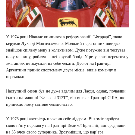
У 1974 році Ніколас опинився в реформованій “Феррарі”, якою
керував Лука ді Монтедземоло. Молодий перегонник швидко
знайшов спільну мову з колективом. Дуже потужно він тестував
нову машину, роблячи з неї крутий болід. У результаті перемоги у
змаганнях не змусили на себе чекати. Дебют на Гран-прі
Аргентини приніс спортсмену друге місце, вивів команду в
переможці.
Наступний сезон був не дуже вдалим для Лауди, однак, почавши
їздити на машині “Феррарі 312Т”, він виграв Гран-прі США, що
принесло йому світове чемпіонство.
У 1976 році австрієць проявив себе лідером. Він зміг здобути
свою п’яту перемогу на Гран-прі Великої Британії, випередивши
на 35 очок свого суперника. Зрозумівши, що кар’єра