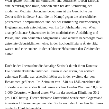
Wien spielte nicht nur im kulturellen und politischen Leben Europas
eine herausragende Rolle, sondern auch bei der Etablierung der
modernen Medizin. Besonders bedeutsam ist die Geschichte der
Geburtshilfe in dieser Stadt, die im Kampf gegen die schrecklichen
postpartalen Komplikationen und bei der Einführung lebenswichtiger
Hygienestandards entscheidend war. Im 19. Jahrhundert war Wien
unangefochtener Spitzenreiter in der medizinischen Ausbildung und
Praxis, und sein berühmtes Allgemeines Krankenhaus beherbergte zwei
getrennte Geburtskliniken: eine, in der hochqualifizierte Ärzte tätig
waren, und eine andere, in der erfahrene Hebammen den Gebärenden
halfen.
Doch leider überraschte die damalige Statistik durch ihren Kontrast:
Die Sterblichkeitsrate unter den Frauen in der ersten, der ärztlich
geleiteten Klinik, war erheblich höher als in der zweiten, der von
Hebammen geführten. Im Zeitraum von 1840 bis 1846 erreichten die
Todesfälle in der ersten Klinik einen erschreckenden Wert von 98,4 pro
1.000 Geburten, während dieser Wert in der zweiten Klinik nur 36,2
pro 1.000 betrug. Dieser eklatante Unterschied wurde zum Gegenstand
intensiver Untersuchungen und der Suche nach den Ursachen für dieses
tragische Ungleichgewicht.