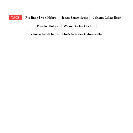
TAGS
Ferdinand von Hebra
Ignaz Semmelweis
Johann Lukas Boër
Kindbettfieber
Wiener Geburtshelfer
wissenschaftliche Durchbrüche in der Geburtshilfe