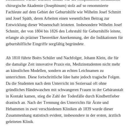
chirurgische Akademie (Josephinum) stolz auf so renommierte
Fachleute auf dem Gebiet der Geburtshilfe wie Wilhelm Josef Schmitt
und Josef Späth, deren Arbeiten einen wesentlichen Beitrag zur
Entwicklung dieser Wissenschaft leisteten. Insbesondere Wilhelm Josef
Schmitt, der von 1804 bis 1826 den Lehrstuhl für Geburtshilfe leitete,
erlangte als präziser Theoretiker Anerkennung, der die Indikationen für
geburtshilfliche Eingriffe sorgfältig begründete.
Ab 1810 führte Boërs Schüler und Nachfolger, Johann Klein, die für
die damalige Zeit innovative Praxis ein, Medizinstudenten nicht mehr
an künstlichen Modellen, sondern an echten Leichnamen zu
unterrichten. Diese fortschrittliche Idee hatte jedoch tragische Folgen.
Da die Studenten nach dem Unterricht im Seziersaal oft ohne
gründliches Händewaschen mit schwangeren Frauen in der Gebäranstalt
in Kontakt kamen, stieg die Zahl der Todesfälle durch Kindbettfieber
drastisch an. Nach der Trennung des Unterrichts für Ärzte und
Hebammen in zwei verschiedenen Kliniken ab 1839 wurde dieser
Zusammenhang statistisch evident, insbesondere in der ersten, ärztlich
geleiteten Klinik.