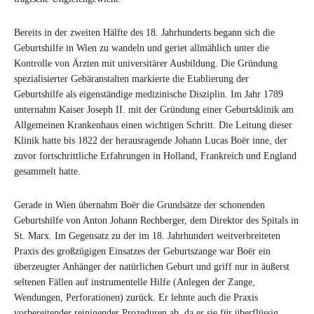
Bereits in der zweiten Hälfte des 18. Jahrhunderts begann sich die
Geburtshilfe in Wien zu wandeln und geriet allmählich unter die
Kontrolle von Ärzten mit universitärer Ausbildung. Die Gründung
spezialisierter Gebäranstalten markierte die Etablierung der
Geburtshilfe als eigenständige medizinische Disziplin. Im Jahr 1789
unternahm Kaiser Joseph II. mit der Gründung einer Geburtsklinik am
Allgemeinen Krankenhaus einen wichtigen Schritt. Die Leitung dieser
Klinik hatte bis 1822 der herausragende Johann Lucas Boër inne, der
zuvor fortschrittliche Erfahrungen in Holland, Frankreich und England
gesammelt hatte.
Gerade in Wien übernahm Boër die Grundsätze der schonenden
Geburtshilfe von Anton Johann Rechberger, dem Direktor des Spitals in
St. Marx. Im Gegensatz zu der im 18. Jahrhundert weitverbreiteten
Praxis des großzügigen Einsatzes der Geburtszange war Boër ein
überzeugter Anhänger der natürlichen Geburt und griff nur in äußerst
seltenen Fällen auf instrumentelle Hilfe (Anlegen der Zange,
Wendungen, Perforationen) zurück. Er lehnte auch die Praxis
vorbereitender reinigender Prozeduren ab, da er sie für überflüssig