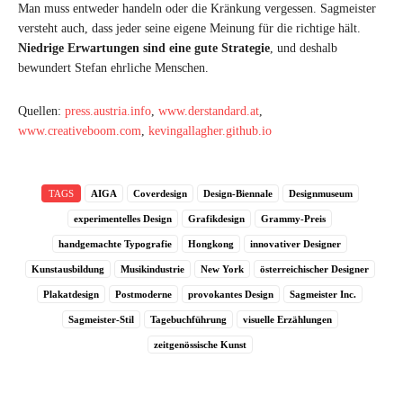
Man muss entweder handeln oder die Kränkung vergessen. Sagmeister
versteht auch, dass jeder seine eigene Meinung für die richtige hält.
Niedrige Erwartungen sind eine gute Strategie
, und deshalb
bewundert Stefan ehrliche Menschen.
Quellen:
press.austria.info
,
www.derstandard.at
,
www.creativeboom.com
,
kevingallagher.github.io
TAGS
AIGA
Coverdesign
Design-Biennale
Designmuseum
experimentelles Design
Grafikdesign
Grammy-Preis
handgemachte Typografie
Hongkong
innovativer Designer
Kunstausbildung
Musikindustrie
New York
österreichischer Designer
Plakatdesign
Postmoderne
provokantes Design
Sagmeister Inc.
Sagmeister-Stil
Tagebuchführung
visuelle Erzählungen
zeitgenössische Kunst