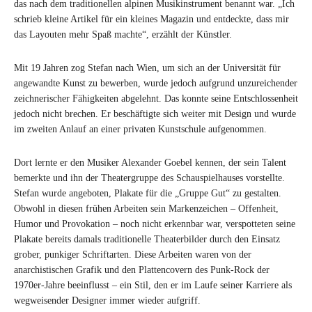
das nach dem traditionellen alpinen Musikinstrument benannt war. „Ich
schrieb kleine Artikel für ein kleines Magazin und entdeckte, dass mir
das Layouten mehr Spaß machte“, erzählt der Künstler.
Mit 19 Jahren zog Stefan nach Wien, um sich an der Universität für
angewandte Kunst zu bewerben, wurde jedoch aufgrund unzureichender
zeichnerischer Fähigkeiten abgelehnt. Das konnte seine Entschlossenheit
jedoch nicht brechen. Er beschäftigte sich weiter mit Design und wurde
im zweiten Anlauf an einer privaten Kunstschule aufgenommen.
Dort lernte er den Musiker Alexander Goebel kennen, der sein Talent
bemerkte und ihn der Theatergruppe des Schauspielhauses vorstellte.
Stefan wurde angeboten, Plakate für die „Gruppe Gut“ zu gestalten.
Obwohl in diesen frühen Arbeiten sein Markenzeichen – Offenheit,
Humor und Provokation – noch nicht erkennbar war, verspotteten seine
Plakate bereits damals traditionelle Theaterbilder durch den Einsatz
grober, punkiger Schriftarten. Diese Arbeiten waren von der
anarchistischen Grafik und den Plattencovern des Punk-Rock der
1970er-Jahre beeinflusst – ein Stil, den er im Laufe seiner Karriere als
wegweisender Designer immer wieder aufgriff.