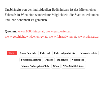
Unabhängig von den individuellen Bedürfnissen ist das Mieten eines
Fahrrads in Wien eine wunderbare Möglichkeit, die Stadt zu erkunden
und ihre Schönheit zu genießen.
Quellen:
www.1000things.at
,
www.ganz-wien.at
,
www.geschichtewiki.wien.gv.at
,
www.fahrradwien.at
,
www.wien.gv.at
TAGS
Anna Boschek
Fahrrad
Fahrradgeschichte
Fahrradverleih
Friedrich Maurer
Prater
Radclubs
Vélocipède
Vienna Vélocipède Club
Wien
WienMobil-Räder