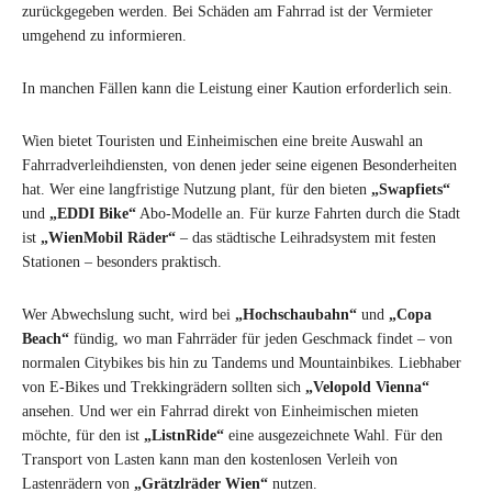
zurückgegeben werden. Bei Schäden am Fahrrad ist der Vermieter
umgehend zu informieren.
In manchen Fällen kann die Leistung einer Kaution erforderlich sein.
Wien bietet Touristen und Einheimischen eine breite Auswahl an
Fahrradverleihdiensten, von denen jeder seine eigenen Besonderheiten
hat. Wer eine langfristige Nutzung plant, für den bieten
„Swapfiets“
und
„EDDI Bike“
Abo-Modelle an. Für kurze Fahrten durch die Stadt
ist
„WienMobil Räder“
– das städtische Leihradsystem mit festen
Stationen – besonders praktisch.
Wer Abwechslung sucht, wird bei
„Hochschaubahn“
und
„Copa
Beach“
fündig, wo man Fahrräder für jeden Geschmack findet – von
normalen Citybikes bis hin zu Tandems und Mountainbikes. Liebhaber
von E-Bikes und Trekkingrädern sollten sich
„Velopold Vienna“
ansehen. Und wer ein Fahrrad direkt von Einheimischen mieten
möchte, für den ist
„ListnRide“
eine ausgezeichnete Wahl. Für den
Transport von Lasten kann man den kostenlosen Verleih von
Lastenrädern von
„Grätzlräder Wien“
nutzen.