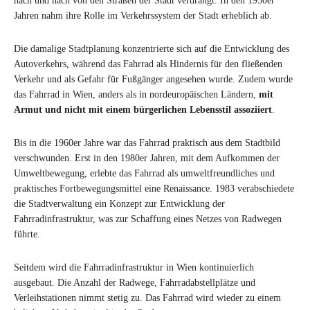
nach und nach von den Straßen der Stadt verdrängt. In den 1950er
Jahren nahm ihre Rolle im Verkehrssystem der Stadt erheblich ab.
Die damalige Stadtplanung konzentrierte sich auf die Entwicklung des
Autoverkehrs, während das Fahrrad als Hindernis für den fließenden
Verkehr und als Gefahr für Fußgänger angesehen wurde. Zudem wurde
das Fahrrad in Wien, anders als in nordeuropäischen Ländern,
mit
Armut und nicht mit einem bürgerlichen Lebensstil assoziiert
.
Bis in die 1960er Jahre war das Fahrrad praktisch aus dem Stadtbild
verschwunden. Erst in den 1980er Jahren, mit dem Aufkommen der
Umweltbewegung, erlebte das Fahrrad als umweltfreundliches und
praktisches Fortbewegungsmittel eine Renaissance. 1983 verabschiedete
die Stadtverwaltung ein Konzept zur Entwicklung der
Fahrradinfrastruktur, was zur Schaffung eines Netzes von Radwegen
führte.
Seitdem wird die Fahrradinfrastruktur in Wien kontinuierlich
ausgebaut. Die Anzahl der Radwege, Fahrradabstellplätze und
Verleihstationen nimmt stetig zu. Das Fahrrad wird wieder zu einem