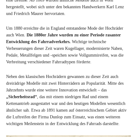
eine Bremse. Ab 1869 wurden ähnliche Modelle auch in Wien
hergestellt, wobei sich unter den bekannten Handwerkern Karl Lenz
und Friedrich Maurer hervortaten.
Um 1880 erreichte die in England entstandene Mode der Hochräder
auch Wien.
Die 1880er Jahre wurden zu einer Periode rasanter
Entwicklung des Fahrradverkehrs.
Wichtige technische
Verbesserungen dieser Zeit waren Kugellager, modernisierte Naben,
Pedale, Metallfelgen und -speichen sowie Vollgummireifen, was die
Verbreitung verschiedener Fahrradtypen förderte.
Neben den klassischen Hochrädern gewannen zu dieser Zeit auch
dreirädrige Modelle mit zwei Hinterrädern an Popularität. Mitte des
Jahrzehnts wurde eine weitere Innovation entwickelt – das
„Sicherheitsrad“
, das mit einem niedrigen Rad und einem
Kettenantrieb ausgestattet war und den heutigen Modellen wesentlich
ähnlicher sah. Etwa ab 1891 kamen auf österreichischem Gebiet aktiv
die Luftreifen der Firma Dunlop zum Einsatz, was einen weiteren
wichtigen Meilenstein in der Entwicklung des Fahrrads darstellte.