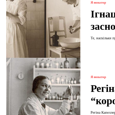
Я новатор
Ігна
засно
Те, наскільки п
Я новатор
Регі
“кор
Регіна Капелле