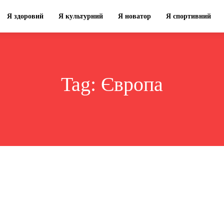
Я здоровий
Я культурний
Я новатор
Я спортивний
Tag:
Європа