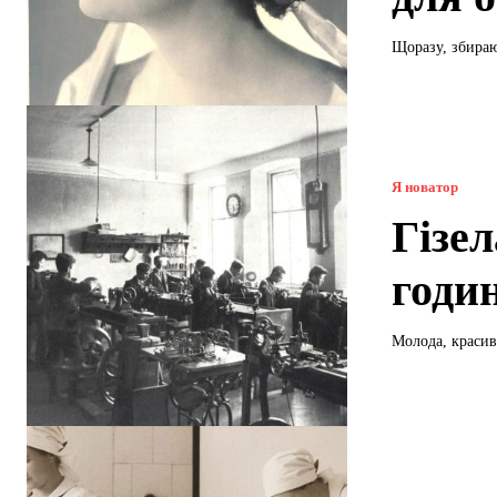
Щоразу, збираю
Я новатор
Гізе
годи
Молода, красив