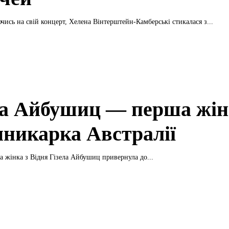
чись на свій концерт, Хелена Вінтерштейн-Камберські стикалася з...
ла Айбушиц — перша жін
нникарка Австралії
а жінка з Відня Гізела Айбушиц привернула до...