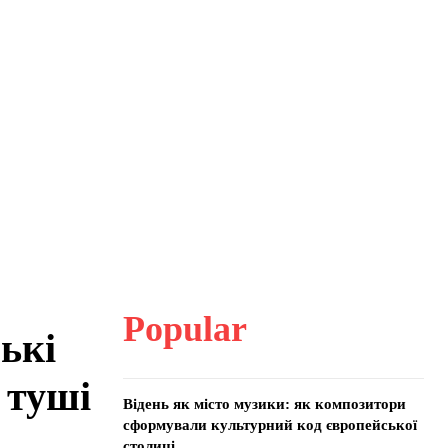
Popular
ькі
 туші
Відень як місто музики: як композитори
сформували культурний код європейської
столиці