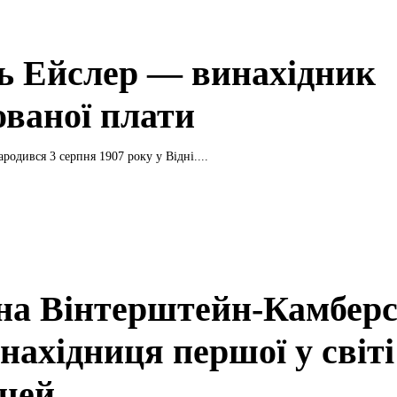
ь Ейслер — винахідник
ованої плати
родився 3 серпня 1907 року у Відні....
на Вінтерштейн-Камберс
нахідниця першої у світі
очей