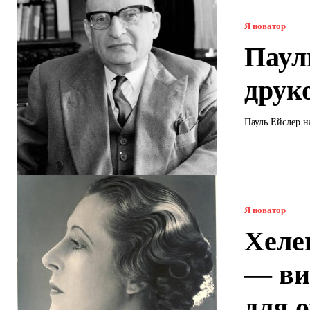
Я новатор
Паул
друк
Пауль Ейслер на
Я новатор
Хеле
— ви
для 