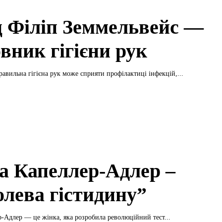
ц Філіп Земмельвейс —
вник гігієни рук
равильна гігієна рук може сприяти профілактиці інфекцій,...
на Капеллер-Адлер –
олева гістидину”
р-Адлер — це жінка, яка розробила революційний тест...