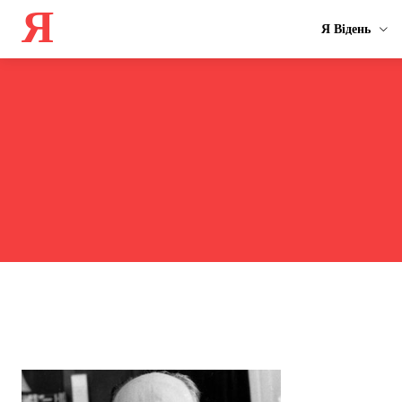
Я
Я Відень