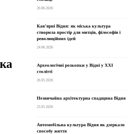
26.06.2026
Кав’ярні Відня: як міська культура
створила простір для митців, філософів і
революційних ідей
24.06.2026
ка
Археологічні розкопки у Відні у XXI
столітті
26.05.2026
Незвичайна архітектурна спадщина Відня
25.05.2026
Автомобільна культура Відня як дзеркало
способу життя