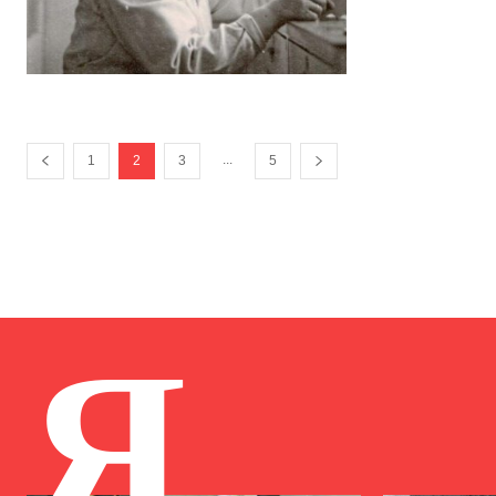
...
1
2
3
5
Я