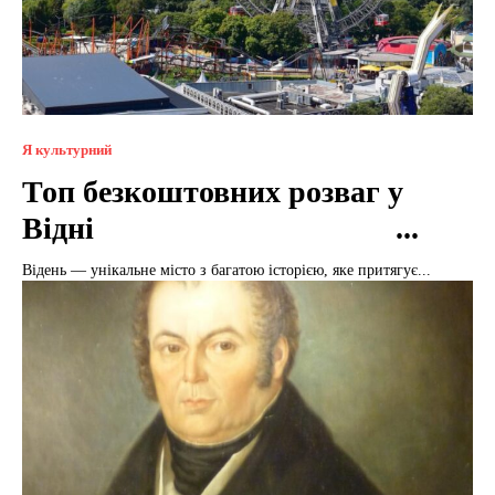
Я культурний
Топ безкоштовних розваг у
Відні ...
Відень — унікальне місто з багатою історією, яке притягує...