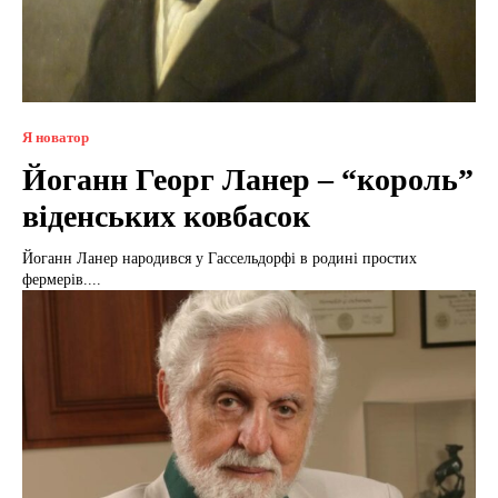
Я новатор
Йоганн Георг Ланер – “король”
віденських ковбасок
Йоганн Ланер народився у Гассельдорфі в родині простих
фермерів....