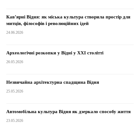
Кав’ярні Відня: як міська культура створила простір для
митців, філософів і революційних ідей
24.06.2026
Археологічні розкопки у Відні у XXI столітті
26.05.2026
Незвичайна архітектурна спадщина Відня
25.05.2026
Автомобільна культура Відня як дзеркало способу життя
23.05.2026