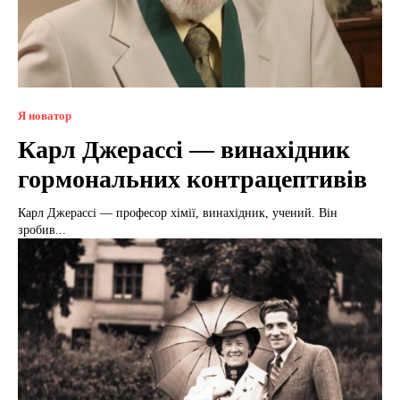
Я новатор
Карл Джерассі — винахідник
гормональних контрацептивів
Карл Джерассі — професор хімії, винахідник, учений. Він
зробив...